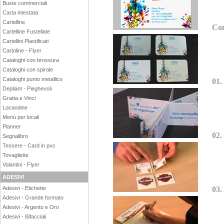
Buste commerciali
Carta intestata
Cartelline
Com
Cartelline Fustellate
Cartellini Plastificati
Cartoline - Flyer
Cataloghi con brossura
Cataloghi con spirale
Cataloghi punto metallico
01. 
Depliant - Pieghevoli
Gratta e Vinci
Locandine
Menù per locali
Planner
02.
Segnalibro
Tessere - Card in pvc
Tovagliette
Volantini - Flyer
ADESIVI
Adesivi - Etichette
03.
Adesivi - Grande formato
Adesivi - Argento e Oro
Adesivi - Bifacciali