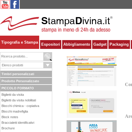
Tipografia e Stampa
Espositori
Abbigliamento
Gadget
Packaging
Timbri personalizzati
Prodotto Personalizzato
Com
PICCOLO FORMATO
Biglietti da visita
Biglietti da visita nobilitati
Blocchi chimica - copiativa
Blocchi madrefiglia
Are
Block notes
Braccialetti identificativi
Brochure