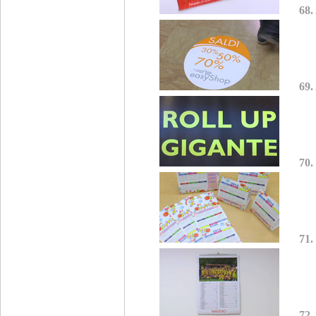
68.
69.
70.
71.
72.