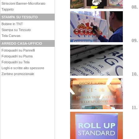
Striscioni Banner-Microforato
08.
Tappeto
STAMPA SU TESSUTO
Bobine in TNT
Stampa su Tessuto
Tela Canvas
09.
ARREDO CASA-UFFICIO
Fotoquadri su Pannelli
Fotoquadri su Piuma
Fotoquadri su Tela
Loghi e scritte alto spessore
10.
Zerbino promozionale
11.