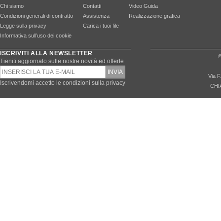
Chi siamo
Contatti
Video Guida
Condizioni generali di contratto
Assistenza
Realizzazione grafica
Legge sulla privacy
Carica i tuoi file
Informativa sull’uso dei cookie
ISCRIVITI ALLA NEWSLETTER
©
Tieniti aggiornato sulle nostre novità ed offerte
Via F
Iscrivendomi accetto le condizioni sulla privacy
CHI