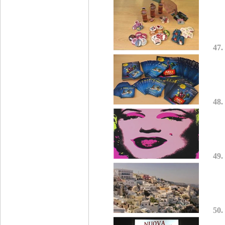
47.
48.
49.
50.