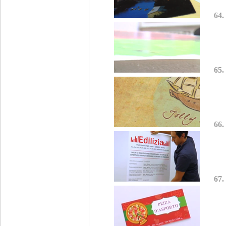
64.
65.
66.
67.