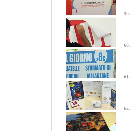
59.
60.
61.
62.