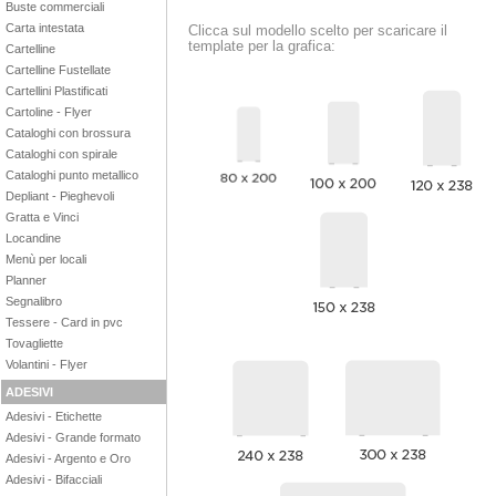
Buste commerciali
Carta intestata
Clicca sul modello scelto per scaricare il
template per la grafica:
Cartelline
Cartelline Fustellate
Cartellini Plastificati
Cartoline - Flyer
Cataloghi con brossura
Cataloghi con spirale
Cataloghi punto metallico
Depliant - Pieghevoli
Gratta e Vinci
Locandine
Menù per locali
Planner
Segnalibro
Tessere - Card in pvc
Tovagliette
Volantini - Flyer
ADESIVI
Adesivi - Etichette
Adesivi - Grande formato
Adesivi - Argento e Oro
Adesivi - Bifacciali