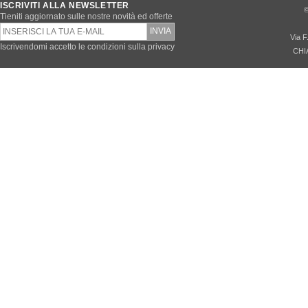
ISCRIVITI ALLA NEWSLETTER
©
Tieniti aggiornato sulle nostre novità ed offerte
Via F
Iscrivendomi accetto le condizioni sulla privacy
CHI