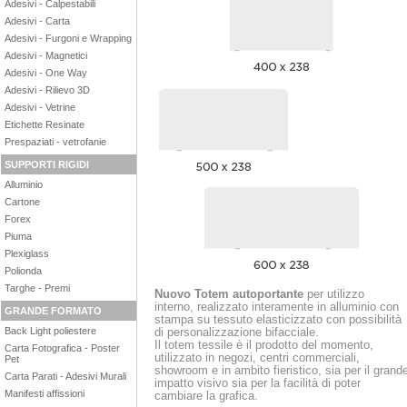
Adesivi - Calpestabili
Adesivi - Carta
Adesivi - Furgoni e Wrapping
Adesivi - Magnetici
Adesivi - One Way
Adesivi - Rilievo 3D
Adesivi - Vetrine
Etichette Resinate
Prespaziati - vetrofanie
SUPPORTI RIGIDI
Alluminio
Cartone
Forex
Piuma
Plexiglass
Polionda
Targhe - Premi
Nuovo Totem autoportante
per
utilizzo
interno, realizzato interamente in alluminio con
GRANDE FORMATO
stampa su tessuto elasticizzato con possibilità
Back Light poliestere
di personalizzazione bifacciale.
Il totem tessile è il prodotto del momento,
Carta Fotografica - Poster
utilizzato in negozi, centri commerciali,
Pet
showroom e in ambito fieristico, sia per il grand
Carta Parati - Adesivi Murali
impatto visivo sia per la facilità di poter
Manifesti affissioni
cambiare la grafica.