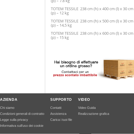
(p)
– 7.8 kg
TOTEM TESSILE 238 cm (h) x 400 cm (l) x 30 cm
(p)
– 12 kg
TOTEM TESSILE 238 cm (h) x 500 cm (l) x 30 cm
(p)
– 14,5 kg
TOTEM TESSILE 238 cm (h) x 600 cm (l) x 30 cm
(p)
– 15 kg
AZIENDA
SUPPORTO
VIDEO
Chi siamo
Contatti
Video Guida
Condizioni generali di contratto
Assistenza
Realizzazione grafica
Legge sulla privacy
Carica i tuoi file
Informativa sull’uso dei cookie