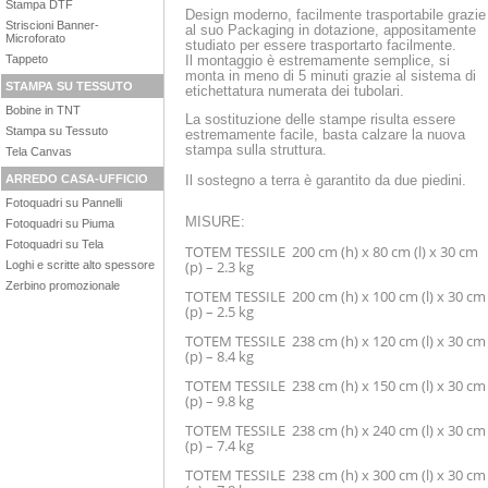
Stampa DTF
Design moderno, facilmente trasportabile grazie
Striscioni Banner-
al suo Packaging in dotazione, appositamente
Microforato
studiato per essere trasportarto facilmente.
Tappeto
Il montaggio è estremamente semplice, si
monta in meno di 5 minuti grazie al sistema di
STAMPA SU TESSUTO
etichettatura numerata dei tubolari.
Bobine in TNT
La sostituzione delle stampe risulta essere
Stampa su Tessuto
estremamente facile, basta calzare la nuova
stampa sulla struttura.
Tela Canvas
ARREDO CASA-UFFICIO
Il sostegno a terra è garantito da due piedini.
Fotoquadri su Pannelli
MISURE:
Fotoquadri su Piuma
Fotoquadri su Tela
TOTEM TESSILE 200 cm (h) x 80 cm (l) x 30 cm
(p)
– 2.3 kg
Loghi e scritte alto spessore
Zerbino promozionale
TOTEM TESSILE 200 cm (h) x 100 cm (l) x 30 cm
(p)
– 2.5 kg
TOTEM TESSILE 238 cm (h) x 120 cm (l) x 30 cm
(p)
– 8.4 kg
TOTEM TESSILE 238 cm (h) x 150 cm (l) x 30 cm
(p)
– 9.8 kg
TOTEM TESSILE 238 cm (h) x 240 cm (l) x 30 cm
(p)
– 7.4 kg
TOTEM TESSILE 238 cm (h) x 300 cm (l) x 30 cm