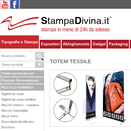
Tipografia e Stampa
Espositori
Abbigliamento
Gadget
Packaging
TOTEM TESSILE
Timbri personalizzati
Prodotto Personalizzato
PICCOLO FORMATO
Biglietti da visita
Biglietti da visita nobilitati
Blocchi chimica - copiativa
Blocchi madrefiglia
Block notes
Braccialetti identificativi
Brochure