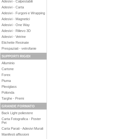
Adesivi - Calpestabili
Adesivi - Carta
Adesivi - Furgoni e Wrapping
Adesivi - Magnetici
Adesivi - One Way
Adesivi - Rilievo 3D
Adesivi - Vetrine
Etichette Resinate
Prespaziati - vetrofanie
SUPPORTI RIGIDI
Alluminio
Cartone
Forex
Piuma
Plexiglass
Polionda
Targhe - Premi
GRANDE FORMATO
Back Light poliestere
Carta Fotografica - Poster
Pet
Carta Parati - Adesivi Murali
Manifesti affissioni