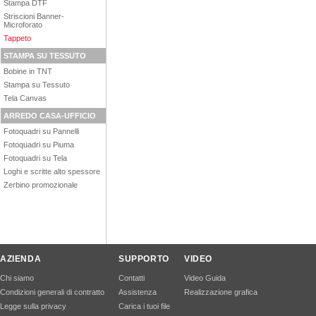
Stampa DTF
Striscioni Banner-
Microforato
Tappeto
STAMPA SU TESSUTO
Bobine in TNT
Stampa su Tessuto
Tela Canvas
ARREDO CASA-UFFICIO
Fotoquadri su Pannelli
Fotoquadri su Piuma
Fotoquadri su Tela
Loghi e scritte alto spessore
Zerbino promozionale
AZIENDA
SUPPORTO
VIDEO
Chi siamo
Contatti
Video Guida
Condizioni generali di contratto
Assistenza
Realizzazione grafica
Legge sulla privacy
Carica i tuoi file