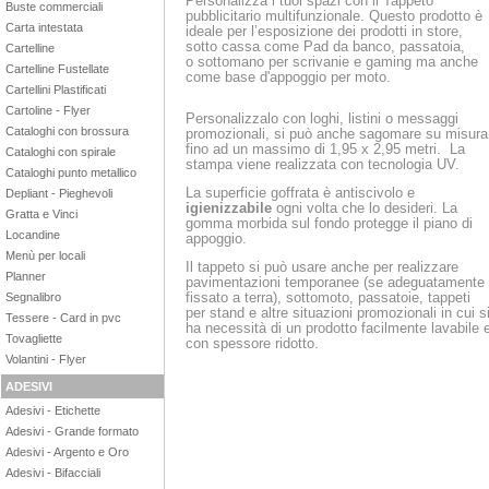
Personalizza i tuoi spazi con il Tappeto
Buste commerciali
pubblicitario multifunzionale. Questo prodotto è
Carta intestata
ideale per l’esposizione dei prodotti in store,
sotto cassa come Pad da banco, passatoia,
Cartelline
o
sottomano per scrivanie e gaming
ma anche
Cartelline Fustellate
come
base d'appoggio per moto.
Cartellini Plastificati
Cartoline - Flyer
Personalizzalo con loghi, listini o messaggi
Cataloghi con brossura
promozionali, si può anche sagomare su misura
fino ad un massimo di 1,95 x 2,95 metri. La
Cataloghi con spirale
stampa viene realizzata con tecnologia UV.
Cataloghi punto metallico
La superficie goffrata è antiscivolo e
Depliant - Pieghevoli
igienizzabile
ogni volta che lo desideri. La
Gratta e Vinci
gomma morbida sul fondo protegge il piano di
Locandine
appoggio.
Menù per locali
Il tappeto si può usare anche per realizzare
Planner
pavimentazioni temporanee (se adeguatamente
fissato a terra), sottomoto, passatoie, tappeti
Segnalibro
per stand e altre situazioni promozionali in cui s
Tessere - Card in pvc
ha necessità di un prodotto facilmente lavabile 
Tovagliette
con spessore ridotto.
Volantini - Flyer
ADESIVI
Adesivi - Etichette
Adesivi - Grande formato
Adesivi - Argento e Oro
Adesivi - Bifacciali