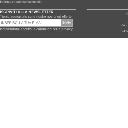
Informativa sull’uso dei cookie
ISCRIVITI ALLA NEWSLETTER
©
Tieniti aggiornato sulle nostre novità ed offerte
Via F
Iscrivendomi accetto le condizioni sulla privacy
CHI