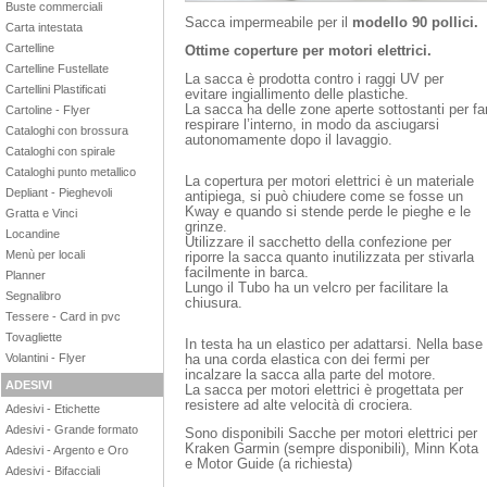
Buste commerciali
Sacca impermeabile per il
modello 90 pollici.
Carta intestata
Cartelline
Ottime coperture per motori elettrici.
Cartelline Fustellate
La sacca è prodotta contro i raggi UV per
Cartellini Plastificati
evitare ingiallimento delle plastiche.
La sacca ha delle zone aperte sottostanti per fa
Cartoline - Flyer
respirare l’interno, in modo da asciugarsi
Cataloghi con brossura
autonomamente dopo il lavaggio.
Cataloghi con spirale
Cataloghi punto metallico
La copertura per motori elettrici è un materiale
Depliant - Pieghevoli
antipiega, si può chiudere come se fosse un
Kway e quando si stende perde le pieghe e le
Gratta e Vinci
grinze.
Locandine
Utilizzare il sacchetto della confezione per
Menù per locali
riporre la sacca quanto inutilizzata per stivarla
facilmente in barca.
Planner
Lungo il Tubo ha un velcro per facilitare la
Segnalibro
chiusura.
Tessere - Card in pvc
Tovagliette
In testa ha un elastico per adattarsi. Nella base
ha una corda elastica con dei fermi per
Volantini - Flyer
incalzare la sacca alla parte del motore.
ADESIVI
La sacca per motori elettrici è progettata per
resistere ad alte velocità di crociera.
Adesivi - Etichette
Adesivi - Grande formato
Sono disponibili Sacche per motori elettrici per
Kraken Garmin (sempre disponibili), Minn Kota
Adesivi - Argento e Oro
e Motor Guide (a richiesta)
Adesivi - Bifacciali