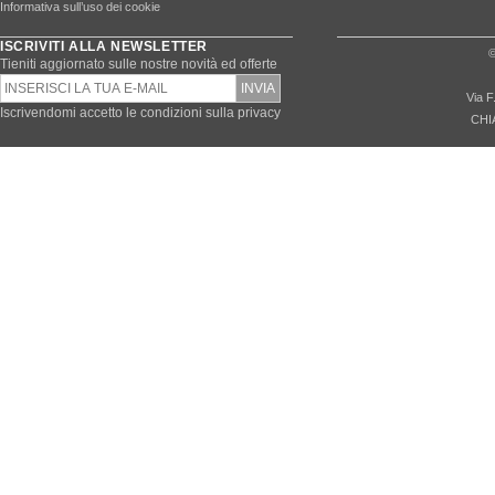
Informativa sull’uso dei cookie
ISCRIVITI ALLA NEWSLETTER
©
Tieniti aggiornato sulle nostre novità ed offerte
Via F
Iscrivendomi accetto le condizioni sulla privacy
CHI