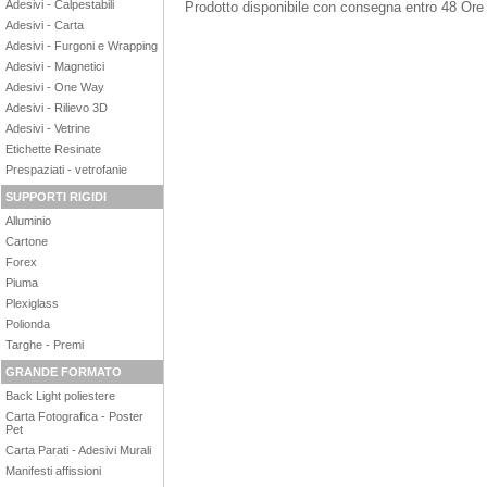
Adesivi - Calpestabili
Prodotto disponibile con consegna entro 48 Ore
Adesivi - Carta
Adesivi - Furgoni e Wrapping
Adesivi - Magnetici
Adesivi - One Way
Adesivi - Rilievo 3D
Adesivi - Vetrine
Etichette Resinate
Prespaziati - vetrofanie
SUPPORTI RIGIDI
Alluminio
Cartone
Forex
Piuma
Plexiglass
Polionda
Targhe - Premi
GRANDE FORMATO
Back Light poliestere
Carta Fotografica - Poster
Pet
Carta Parati - Adesivi Murali
Manifesti affissioni