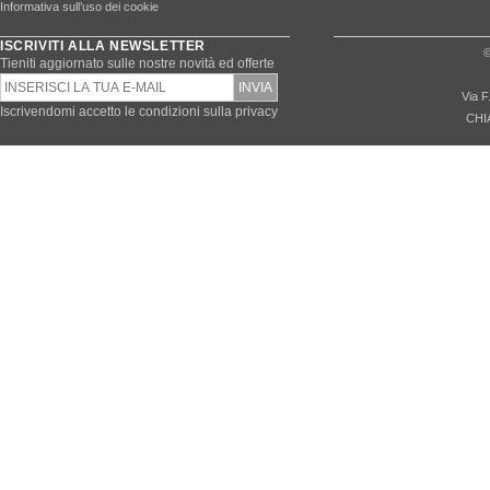
Informativa sull’uso dei cookie
ISCRIVITI ALLA NEWSLETTER
©
Tieniti aggiornato sulle nostre novità ed offerte
Via F
Iscrivendomi accetto le condizioni sulla privacy
CHI