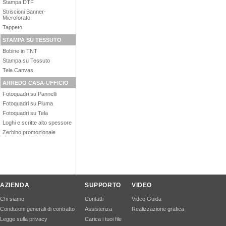
Stampa DTF
Striscioni Banner-
Microforato
Tappeto
STAMPA SU TESSUTO
Bobine in TNT
Stampa su Tessuto
Tela Canvas
ARREDO CASA-UFFICIO
Fotoquadri su Pannelli
Fotoquadri su Piuma
Fotoquadri su Tela
Loghi e scritte alto spessore
Zerbino promozionale
AZIENDA
SUPPORTO
VIDEO
Chi siamo
Contatti
Video Guida
Condizioni generali di contratto
Assistenza
Realizzazione grafica
Legge sulla privacy
Carica i tuoi file