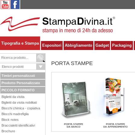
Tipografia e Stampa
Espositori
Abbigliamento
Gadget
Packaging
PORTA STAMPE
Timbri personalizzati
Prodotto Personalizzato
PICCOLO FORMATO
Biglietti da visita
Biglietti da visita nobilitati
Blocchi chimica - copiativa
Blocchi madrefiglia
Block notes
Braccialetti identificativi
Brochure