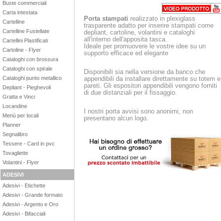
Buste commerciali
Carta intestata
Porta stampati
realizzato in plexiglass
Cartelline
trasparente
adatto per inserire stampati come
Cartelline Fustellate
depliant, cartoline,
volantini e cataloghi
all'interno dell'apposita tasca.
Cartellini Plastificati
Ideale per promuovere le vostre idee su un
Cartoline - Flyer
supporto efficace
ed elegante
Cataloghi con brossura
Cataloghi con spirale
Disponibili sia nella versione da banco che
appendibili
da installare direttamente su totem e
Cataloghi punto metallico
pareti. Gli espositori appendibili vengono forniti
Depliant - Pieghevoli
di due distanziali per il fissaggio.
Gratta e Vinci
Locandine
I nostri porta avvisi sono anonimi, non
Menù per locali
presentano alcun logo.
Planner
Segnalibro
Tessere - Card in pvc
Tovagliette
Volantini - Flyer
ADESIVI
Adesivi - Etichette
Adesivi - Grande formato
Adesivi - Argento e Oro
Adesivi - Bifacciali