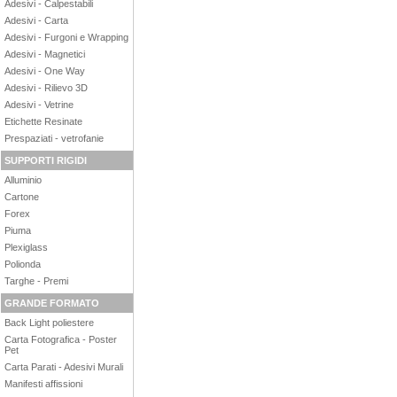
Adesivi - Calpestabili
Adesivi - Carta
Adesivi - Furgoni e Wrapping
Adesivi - Magnetici
Adesivi - One Way
Adesivi - Rilievo 3D
Adesivi - Vetrine
Etichette Resinate
Prespaziati - vetrofanie
SUPPORTI RIGIDI
Alluminio
Cartone
Forex
Piuma
Plexiglass
Polionda
Targhe - Premi
GRANDE FORMATO
Back Light poliestere
Carta Fotografica - Poster
Pet
Carta Parati - Adesivi Murali
Manifesti affissioni