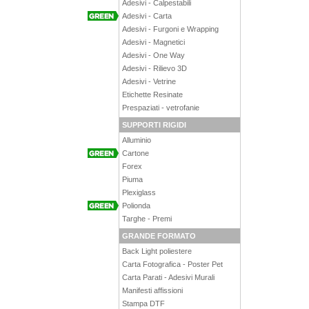
Adesivi - Calpestabili
Adesivi - Carta
Adesivi - Furgoni e Wrapping
Adesivi - Magnetici
Adesivi - One Way
Adesivi - Rilievo 3D
Adesivi - Vetrine
Etichette Resinate
Prespaziati - vetrofanie
SUPPORTI RIGIDI
Alluminio
Cartone
Forex
Piuma
Plexiglass
Polionda
Targhe - Premi
GRANDE FORMATO
Back Light poliestere
Carta Fotografica - Poster Pet
Carta Parati - Adesivi Murali
Manifesti affissioni
Stampa DTF