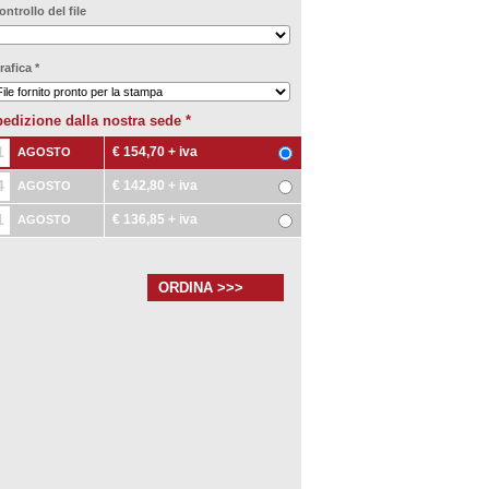
ontrollo del file
rafica
*
edizione dalla nostra sede
*
1
€ 154,70
+ iva
AGOSTO
4
€ 142,80
+ iva
AGOSTO
1
€ 136,85
+ iva
AGOSTO