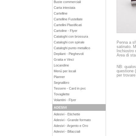
Buste commerciali
Carta intestata
Cartelline
Cartelline Fustellate
Cartellini Plastificati
Cartoline - Flyer
Cataloghi con brossura
Penna a sf
Cataloghi con spirale
satinato. M
Cataloghi punto metallico
Inchiostro 
Depliant - Pieghevoli
Area di s
Gratta e Vinci
Locandine
NB: qualora
questione (
Menù per locali
per trovare
Planner
Segnalibro
Tessere - Card in pvc
Tovagliette
Volantini - Flyer
ADESIVI
Adesivi - Etichette
Adesivi - Grande formato
Adesivi - Argento e Oro
Adesivi - Bifacciali