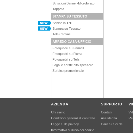
Striscioni Banner-Microforato
Tappeto
STAMPA SU TESSUTO
Bobine in TNT
Stampa su Tessuto
Tela Canvas
ARREDO CASA-UFFICIO
Fotoquadri su Pannelli
Fotoquadri su Piuma
Fotoquadri su Tela
Loghi e scritte alto spessore
Zerbino promozionale
AZIENDA
SUPPORTO
V
Chi siamo
Contatti
Vi
Condizioni generali di contratto
Assistenza
Rea
Legge sulla privacy
Carica i tuoi file
Informativa sull’uso dei cookie