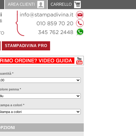
AREA CLIENTI
CARRELLO
STAMPADIVINA PRO
uantità
*
olore penna
*
tampa a colori
*
PZIONI