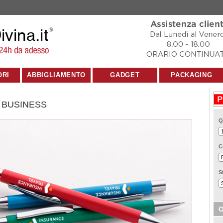
ORI
ABBIGLIAMENTO
GADGET
PACKAGING
 BUSINESS
Q
C
S
O