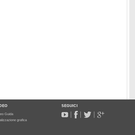
IDEO
SEGUICI
deo Guida
lizzazione grafica