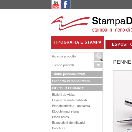
TIPOGRAFIA E STAMPA
ESPOSIT
PENNE
Timbri personalizzati
Prodotto Personalizzato
PICCOLO FORMATO
Biglietti da visita
Biglietti da visita nobilitati
Blocchi chimica - copiativa
Blocchi madrefiglia
Block notes
Braccialetti identificativi
Brochure