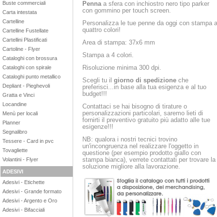
Penna
a sfera con inchiostro nero tipo parker
Buste commerciali
con gommino per touch screen.
Carta intestata
Cartelline
Personalizza le tue penne da oggi con stampa 
quattro colori!
Cartelline Fustellate
Cartellini Plastificati
Area di stampa: 37x6 mm
Cartoline - Flyer
Stampa a 4 colori.
Cataloghi con brossura
Risoluzione minima 300 dpi.
Cataloghi con spirale
Cataloghi punto metallico
Scegli tu il
giorno di spedizione
che
Depliant - Pieghevoli
preferisci...in base alla tua esigenza e al tuo
budget!!!
Gratta e Vinci
Locandine
Contattaci se hai bisogno di tirature o
personalizzazioni particolari, saremo lieti di
Menù per locali
fornirti il preventivo gratuito più adatto alle tue
Planner
esigenze!!!
Segnalibro
NB: qualora i nostri tecnici trovino
Tessere - Card in pvc
un'incongruenza nel realizzare l'oggetto in
Tovagliette
questione (per esempio prodotto giallo con
stampa bianca), verrete contattati per trovare la
Volantini - Flyer
soluzione migliore alla lavorazione.
ADESIVI
Adesivi - Etichette
Adesivi - Grande formato
Adesivi - Argento e Oro
Adesivi - Bifacciali