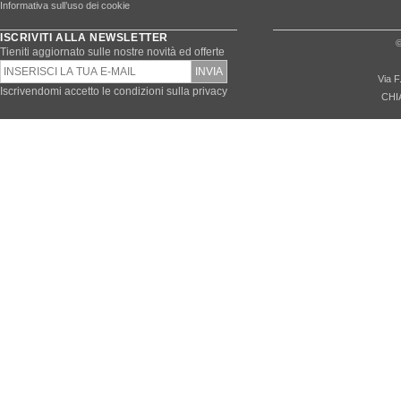
Informativa sull’uso dei cookie
ISCRIVITI ALLA NEWSLETTER
©
Tieniti aggiornato sulle nostre novità ed offerte
Via F
Iscrivendomi accetto le condizioni sulla privacy
CHI