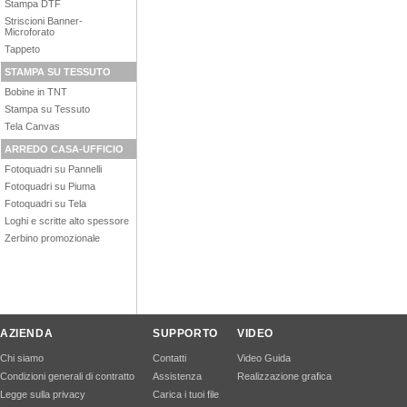
Stampa DTF
Striscioni Banner-
Microforato
Tappeto
STAMPA SU TESSUTO
Bobine in TNT
Stampa su Tessuto
Tela Canvas
ARREDO CASA-UFFICIO
Fotoquadri su Pannelli
Fotoquadri su Piuma
Fotoquadri su Tela
Loghi e scritte alto spessore
Zerbino promozionale
AZIENDA
SUPPORTO
VIDEO
Chi siamo
Contatti
Video Guida
Condizioni generali di contratto
Assistenza
Realizzazione grafica
Legge sulla privacy
Carica i tuoi file