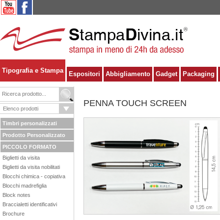
Tipografia e Stampa
Espositori
Abbigliamento
Gadget
Packaging
PENNA TOUCH SCREEN
Timbri personalizzati
Prodotto Personalizzato
PICCOLO FORMATO
Biglietti da visita
Biglietti da visita nobilitati
Blocchi chimica - copiativa
Blocchi madrefiglia
Block notes
Braccialetti identificativi
Brochure