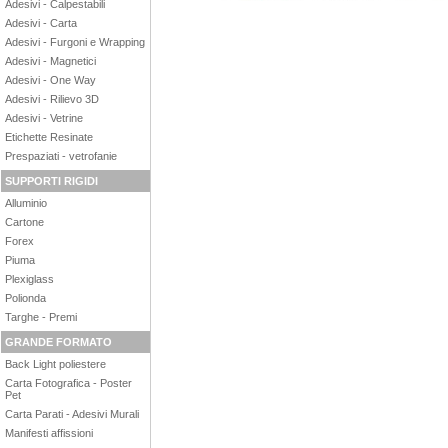
Adesivi - Calpestabili
Adesivi - Carta
Adesivi - Furgoni e Wrapping
Adesivi - Magnetici
Adesivi - One Way
Adesivi - Rilievo 3D
Adesivi - Vetrine
Etichette Resinate
Prespaziati - vetrofanie
SUPPORTI RIGIDI
Alluminio
Cartone
Forex
Piuma
Plexiglass
Polionda
Targhe - Premi
GRANDE FORMATO
Back Light poliestere
Carta Fotografica - Poster
Pet
Carta Parati - Adesivi Murali
Manifesti affissioni