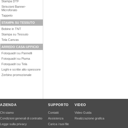
Stampa DTF
Striscioni Banner-
Microforato
Tappeto
STAMPA SU TESSUTO
Bobine in TNT
Stampa su Tessuto
Tela Canvas
ARREDO CASA-UFFICIO
Fotoquadri su Pannelli
Fotoquadri su Piuma
Fotoquadri su Tela
Loghi e scritte alto spessore
Zerbino promozionale
AZIENDA
SUPPORTO
VIDEO
Chi siamo
Contatti
Video Guida
Condizioni generali di contratto
Assistenza
Realizzazione grafica
Legge sulla privacy
Carica i tuoi file