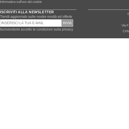
Informativa sull’uso dei cookie
ISCRIVITI ALLA NEWSLETTER
©
Tieniti aggiornato sulle nostre novità ed offerte
Via F
Iscrivendomi accetto le condizioni sulla privacy
CHI