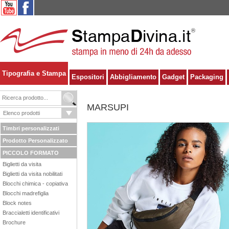
Tipografia e Stampa
Espositori
Abbigliamento
Gadget
Packaging
MARSUPI
Timbri personalizzati
Prodotto Personalizzato
PICCOLO FORMATO
Biglietti da visita
Biglietti da visita nobilitati
Blocchi chimica - copiativa
Blocchi madrefiglia
Block notes
Braccialetti identificativi
Brochure