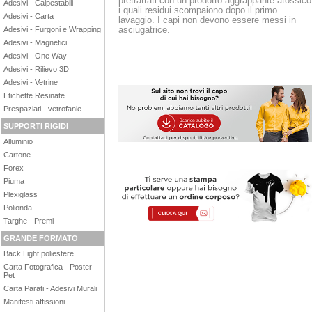
pretrattati con un prodotto aggrappante atossico
Adesivi - Calpestabili
i quali residui scompaiono dopo il primo
Adesivi - Carta
lavaggio. I capi non devono essere messi in
asciugatrice.
Adesivi - Furgoni e Wrapping
Adesivi - Magnetici
Adesivi - One Way
Adesivi - Rilievo 3D
Adesivi - Vetrine
Etichette Resinate
Prespaziati - vetrofanie
SUPPORTI RIGIDI
Alluminio
Cartone
Forex
Piuma
Plexiglass
Polionda
Targhe - Premi
GRANDE FORMATO
Back Light poliestere
Carta Fotografica - Poster
Pet
Carta Parati - Adesivi Murali
Manifesti affissioni