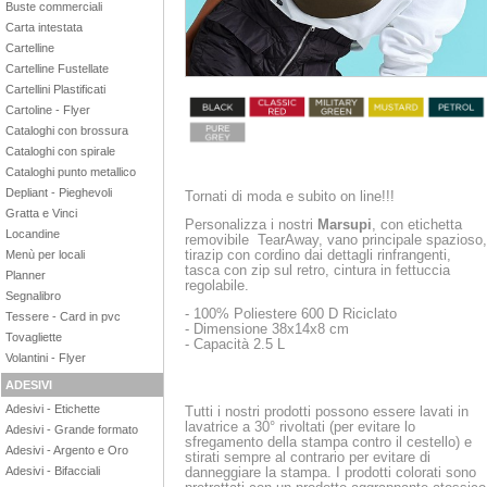
Buste commerciali
Carta intestata
Cartelline
Cartelline Fustellate
Cartellini Plastificati
Cartoline - Flyer
Cataloghi con brossura
Cataloghi con spirale
Cataloghi punto metallico
Depliant - Pieghevoli
Tornati di moda e subito on line!!!
Gratta e Vinci
Personalizza i nostri
Marsupi
, con etichetta
Locandine
removibile TearAway, vano principale spazioso,
tirazip con cordino dai dettagli rinfrangenti,
Menù per locali
tasca con zip sul retro, cintura in fettuccia
Planner
regolabile.
Segnalibro
- 100% Poliestere 600 D Riciclato
Tessere - Card in pvc
- Dimensione 38x14x8 cm
Tovagliette
- Capacità 2.5 L
Volantini - Flyer
ADESIVI
Adesivi - Etichette
Tutti i nostri prodotti possono essere lavati in
lavatrice a 30° rivoltati (per evitare lo
Adesivi - Grande formato
sfregamento della stampa contro il cestello) e
Adesivi - Argento e Oro
stirati sempre al contrario per evitare di
danneggiare la stampa. I prodotti colorati sono
Adesivi - Bifacciali