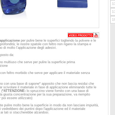
1
1
1
 applicazione
per pulire bene le superfici togliendo la polvere e le
 profondità; le nostre spatole con feltro non rigano la stampa e
o di molto l’applicazione degli adesivi.
mposto da:
no multiuso che serve per pulire la superficie prima
azione
 con feltro morbido che serve per applicare il materiale senza
ino con una base di sapone* apposito che non lascia residui che
ar scivolare il materiale in fase di applicazione eliminando tutte le
 (
*ATTENZIONE:
lo spruzzino viene fornito con una base di
la giusta concentrazione per la sua preparazione, va riempito
 poi essere utilizzato)
te pulire molto bene la superficie in modo da non lasciare impurità,
si vedrebbero dei puntini dopo l'applicazione ed il materiale
 ai lati si staccherebbe alzandosi.