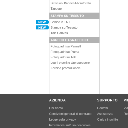
Striscioni Banner-Microforato
Tappeto
STAMPA SU TESSUTO
Bobine in TNT
Stampa su Tessuto
Tela Canvas
ARREDO CASA-UFFICIO
Fotoquadri su Pannelli
Fotoquadri su Piuma
Fotoquadri su Tela
Loghi e scritte alto spessore
Zerbino promozionale
AZIENDA
SUPPORTO
V
Chi siamo
Contatti
Vi
Condizioni generali di contratto
Assistenza
Rea
Legge sulla privacy
Carica i tuoi file
Informativa sull’uso dei cookie