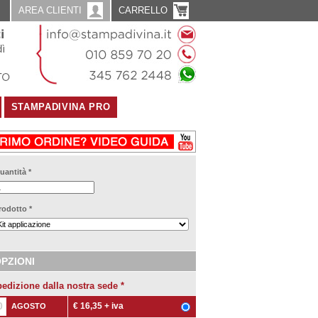
AREA CLIENTI
CARRELLO
STAMPADIVINA PRO
uantità
*
rodotto
*
PZIONI
edizione dalla nostra sede
*
0
€ 16,35
+ iva
AGOSTO