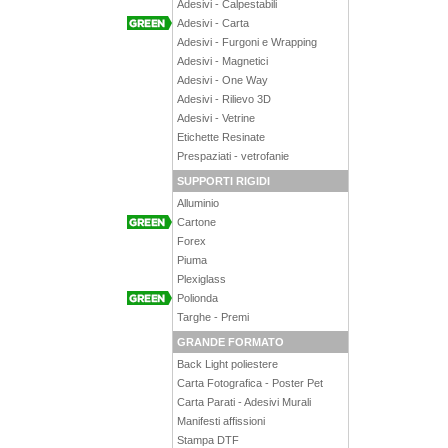
Adesivi - Calpestabili
Adesivi - Carta
Adesivi - Furgoni e Wrapping
Adesivi - Magnetici
Adesivi - One Way
Adesivi - Rilievo 3D
Adesivi - Vetrine
Etichette Resinate
Prespaziati - vetrofanie
SUPPORTI RIGIDI
Alluminio
Cartone
Forex
Piuma
Plexiglass
Polionda
Targhe - Premi
GRANDE FORMATO
Back Light poliestere
Carta Fotografica - Poster Pet
Carta Parati - Adesivi Murali
Manifesti affissioni
Stampa DTF