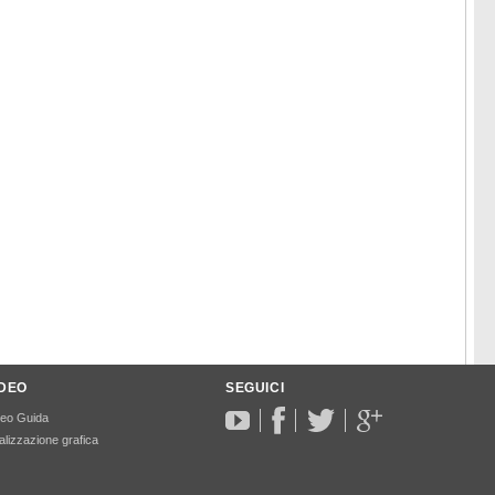
IDEO
SEGUICI
deo Guida
lizzazione grafica