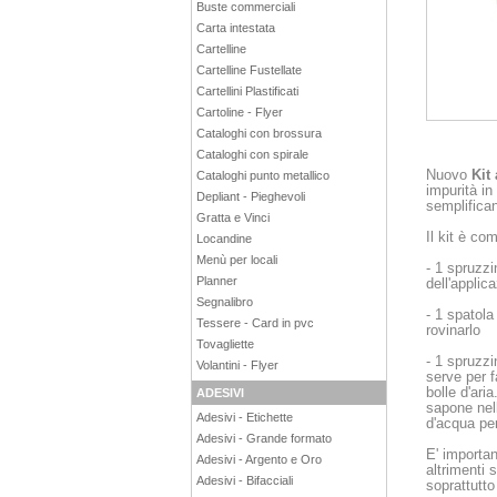
Buste commerciali
Carta intestata
Cartelline
Cartelline Fustellate
Cartellini Plastificati
Cartoline - Flyer
Cataloghi con brossura
Cataloghi con spirale
Nuovo
Kit
Cataloghi punto metallico
impurità in
Depliant - Pieghevoli
semplifican
Gratta e Vinci
Il kit è co
Locandine
Menù per locali
- 1 spruzzi
Planner
dell'applic
Segnalibro
- 1 spatola
Tessere - Card in pvc
rovinarlo
Tovagliette
- 1 spruzz
Volantini - Flyer
serve per f
bolle d'aria.
ADESIVI
sapone nel
Adesivi - Etichette
d'acqua per
Adesivi - Grande formato
E' importan
Adesivi - Argento e Oro
altrimenti 
Adesivi - Bifacciali
soprattutto