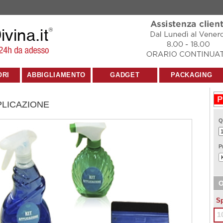
ORI
ABBIGLIAMENTO
GADGET
PACKAGING
PLICAZIONE
Q
P
O
Sp
1