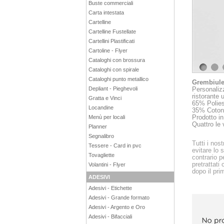
Buste commerciali
Carta intestata
Cartelline
Cartelline Fustellate
Cartellini Plastificati
Cartoline - Flyer
Cataloghi con brossura
Cataloghi con spirale
1
Cataloghi punto metallico
Grembiul
Depliant - Pieghevoli
Personalizz
ristorante 
Gratta e Vinci
65% Polies
Locandine
35% Coton
Prodotto in
Menù per locali
Quattro le 
Planner
Segnalibro
Tutti i nost
Tessere - Card in pvc
evitare lo 
Tovagliette
contrario p
pretrattati
Volantini - Flyer
dopo il pri
ADESIVI
Adesivi - Etichette
Adesivi - Grande formato
Adesivi - Argento e Oro
Adesivi - Bifacciali