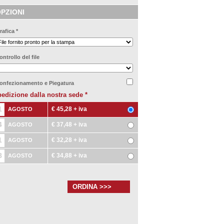
PZIONI
rafica
*
ontrollo del file
onfezionamento e Piegatura
edizione dalla nostra sede
*
1
€ 45,28
+ iva
AGOSTO
4
€ 37,48
+ iva
AGOSTO
1
€ 32,28
+ iva
AGOSTO
8
€ 34,88
+ iva
AGOSTO