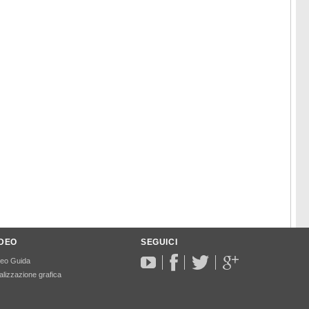
IDEO
SEGUICI
deo Guida
lizzazione grafica