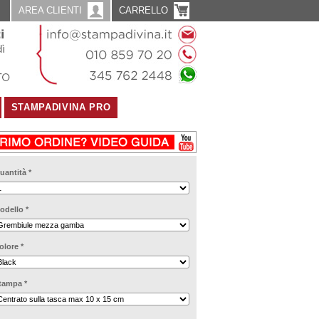
AREA CLIENTI
CARRELLO
STAMPADIVINA PRO
uantità
*
odello
*
olore
*
tampa
*