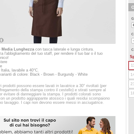
O
G
C
2
e
Media Lunghezza
con tasca laterale e lunga cintura.
C
a l'abbigliamento del tuo staff, per rendere il tuo bar o il tuo
Sp
unico!
tere
1
e
 Italia, lavabile a 40°C.
1
varianti di colore: Black - Brown - Burgundy - White
2
ri prodotti possono essere lavati in lavatrice a 30° rivoltati (per
sfregamento della stampa contro il cestello) e stirati sempre al
1
er evitare di danneggiare la stampa. I prodotti colorati sono
 con un prodotto aggrappante atossico i quali residui scompaiono
mo lavaggio. I capi non devono essere messi in asciugatrice.