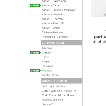
Adesivi - Calpestabili
Adesivi - Carta
Adesivi - Furgoni e Wrapping
Adesivi - Magnetici
Adesivi - One Way
Adesivi - Rilievo 3D
Adesivi - Vetrine
Etichette Resinate
Prespaziati - vetrofanie
SUPPORTI RIGIDI
Alluminio
Cartone
Forex
Piuma
Plexiglass
Polionda
Targhe - Premi
GRANDE FORMATO
Back Light poliestere
Carta Fotografica - Poster Pet
Carta Parati - Adesivi Murali
Manifesti affissioni
Stampa DTF