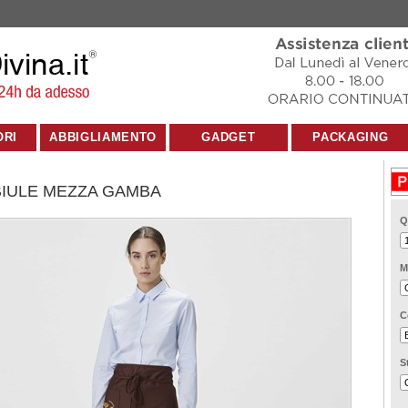
ORI
ABBIGLIAMENTO
GADGET
PACKAGING
IULE MEZZA GAMBA
Q
M
C
S