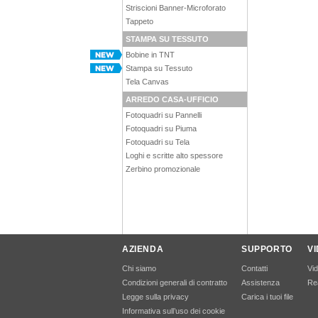
Striscioni Banner-Microforato
Tappeto
STAMPA SU TESSUTO
Bobine in TNT
Stampa su Tessuto
Tela Canvas
ARREDO CASA-UFFICIO
Fotoquadri su Pannelli
Fotoquadri su Piuma
Fotoquadri su Tela
Loghi e scritte alto spessore
Zerbino promozionale
AZIENDA
SUPPORTO
V
Chi siamo
Contatti
Vi
Condizioni generali di contratto
Assistenza
Rea
Legge sulla privacy
Carica i tuoi file
Informativa sull’uso dei cookie