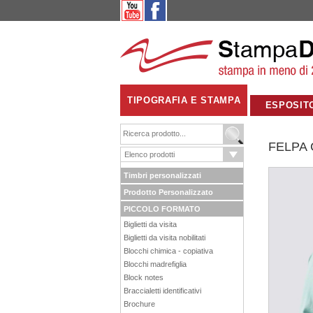
TIPOGRAFIA E STAMPA
ESPOSIT
FELPA 
Timbri personalizzati
Prodotto Personalizzato
PICCOLO FORMATO
Biglietti da visita
Biglietti da visita nobilitati
Blocchi chimica - copiativa
Blocchi madrefiglia
Block notes
Braccialetti identificativi
Brochure