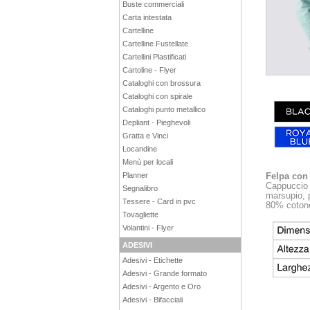
Buste commerciali
Carta intestata
Cartelline
Cartelline Fustellate
Cartellini Plastificati
Cartoline - Flyer
Cataloghi con brossura
Cataloghi con spirale
Cataloghi punto metallico
Depliant - Pieghevoli
Gratta e Vinci
Locandine
Menù per locali
Felpa con 
Planner
Cappuccio a
Segnalibro
marsupio, p
Tessere - Card in pvc
80% cotone
Tovagliette
Volantini - Flyer
ADESIVI
Adesivi - Etichette
Adesivi - Grande formato
Adesivi - Argento e Oro
Adesivi - Bifacciali