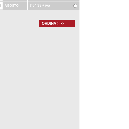
4
€ 54,38
+ iva
AGOSTO