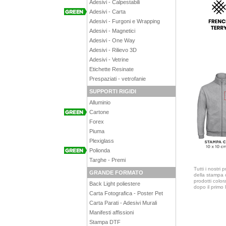
Adesivi - Calpestabili
Adesivi - Carta
Adesivi - Furgoni e Wrapping
Adesivi - Magnetici
Adesivi - One Way
Adesivi - Rilievo 3D
Adesivi - Vetrine
Etichette Resinate
Prespaziati - vetrofanie
SUPPORTI RIGIDI
Alluminio
Cartone
Forex
Piuma
Plexiglass
Polionda
Targhe - Premi
Tutti i nostri
GRANDE FORMATO
della stampa c
prodotti color
Back Light poliestere
dopo il primo
Carta Fotografica - Poster Pet
Carta Parati - Adesivi Murali
Manifesti affissioni
Stampa DTF