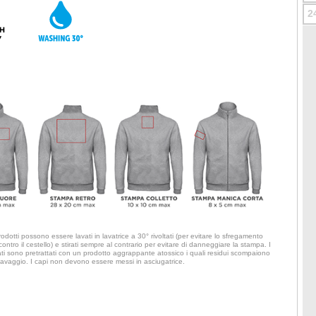
2
 prodotti possono essere lavati in lavatrice a 30° rivoltati (per evitare lo sfregamento
ontro il cestello) e stirati sempre al contrario per evitare di danneggiare la stampa. I
ati sono pretrattati con un prodotto aggrappante atossico i quali residui scompaiono
 lavaggio. I capi non devono essere messi in asciugatrice.