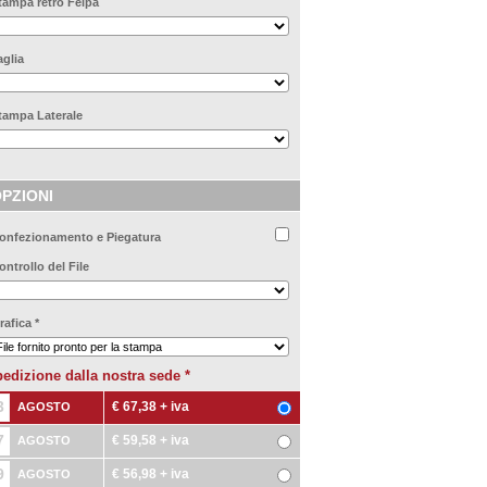
tampa retro Felpa
aglia
tampa Laterale
PZIONI
onfezionamento e Piegatura
ontrollo del File
rafica
*
edizione dalla nostra sede
*
3
€ 67,38
+ iva
AGOSTO
7
€ 59,58
+ iva
AGOSTO
9
€ 56,98
+ iva
AGOSTO