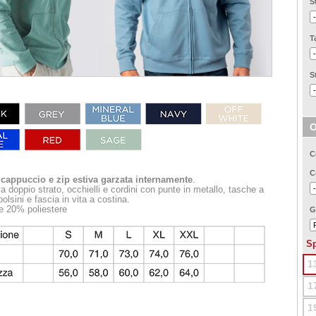
S
T
S
O
C
C
cappuccio e zip estiva garzata internamente
.
 doppio strato, occhielli e cordini con punte in metallo, tasche a
olsini e fascia in vita a costina.
 20% poliestere
G
Sp
1
1
1