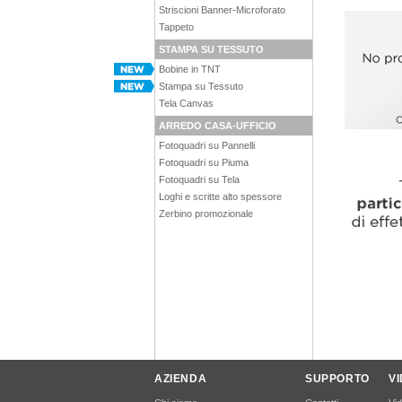
Striscioni Banner-Microforato
Tappeto
STAMPA SU TESSUTO
Bobine in TNT
Stampa su Tessuto
Tela Canvas
ARREDO CASA-UFFICIO
Fotoquadri su Pannelli
Fotoquadri su Piuma
Fotoquadri su Tela
Loghi e scritte alto spessore
Zerbino promozionale
AZIENDA
SUPPORTO
V