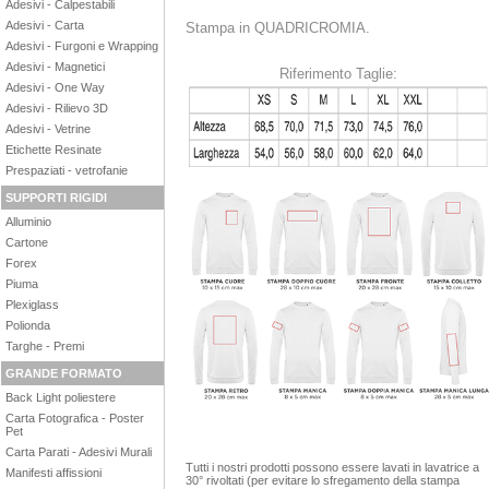
Adesivi - Calpestabili
Adesivi - Carta
Stampa in QUADRICROMIA.
Adesivi - Furgoni e Wrapping
Adesivi - Magnetici
Riferimento Taglie:
Adesivi - One Way
Adesivi - Rilievo 3D
Adesivi - Vetrine
Etichette Resinate
Prespaziati - vetrofanie
SUPPORTI RIGIDI
Alluminio
Cartone
Forex
Piuma
Plexiglass
Polionda
Targhe - Premi
GRANDE FORMATO
Back Light poliestere
Carta Fotografica - Poster
Pet
Carta Parati - Adesivi Murali
Tutti i nostri prodotti possono essere lavati in lavatrice a
Manifesti affissioni
30° rivoltati (per evitare lo sfregamento della stampa