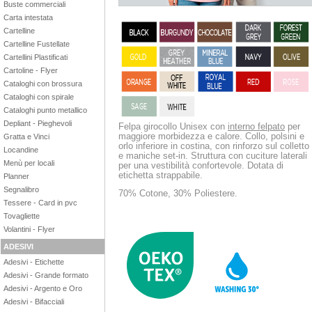
Buste commerciali
Carta intestata
Cartelline
Cartelline Fustellate
Cartellini Plastificati
Cartoline - Flyer
Cataloghi con brossura
Cataloghi con spirale
Cataloghi punto metallico
Depliant - Pieghevoli
Felpa girocollo Unisex con
interno felpato
per
maggiore morbidezza e calore. Collo, polsini e
Gratta e Vinci
orlo inferiore in costina, con rinforzo sul colletto
Locandine
e maniche set-in. Struttura con cuciture laterali
Menù per locali
per una vestibilità confortevole. Dotata di
etichetta strappabile.
Planner
Segnalibro
70% Cotone, 30% Poliestere.
Tessere - Card in pvc
Tovagliette
Volantini - Flyer
ADESIVI
Adesivi - Etichette
Adesivi - Grande formato
Adesivi - Argento e Oro
Adesivi - Bifacciali