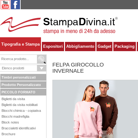
Tipografia e Stampa
Espositori
Abbigliamento
Gadget
Packaging
FELPA GIROCOLLO
INVERNALE
Timbri personalizzati
Prodotto Personalizzato
PICCOLO FORMATO
Biglietti da visita
Biglietti da visita nobilitati
Blocchi chimica - copiativa
Blocchi madrefiglia
Block notes
Braccialetti identificativi
Brochure