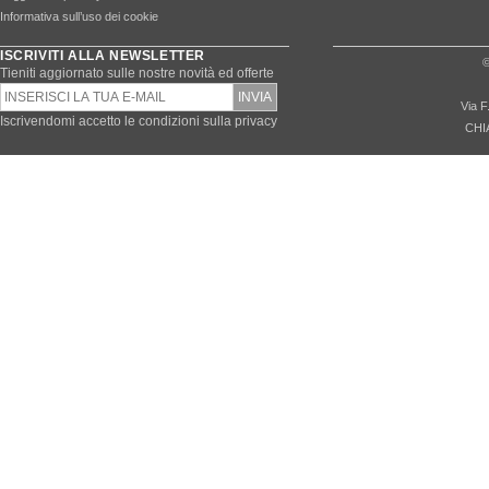
Informativa sull’uso dei cookie
ISCRIVITI ALLA NEWSLETTER
©
Tieniti aggiornato sulle nostre novità ed offerte
Via F
Iscrivendomi accetto le condizioni sulla privacy
CHI