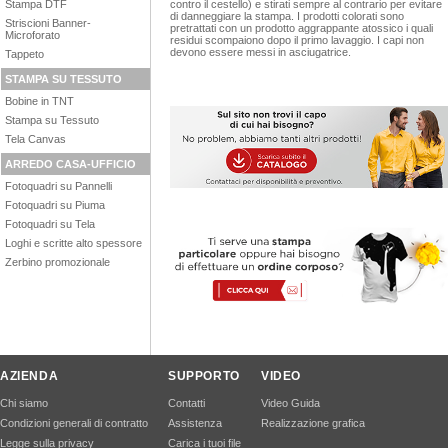
Stampa DTF
contro il cestello) e stirati sempre al contrario per evitare
di danneggiare la stampa. I prodotti colorati sono
Striscioni Banner-
pretrattati con un prodotto aggrappante atossico i quali
Microforato
residui scompaiono dopo il primo lavaggio. I capi non
devono essere messi in asciugatrice.
Tappeto
STAMPA SU TESSUTO
Bobine in TNT
Stampa su Tessuto
Tela Canvas
ARREDO CASA-UFFICIO
Fotoquadri su Pannelli
Fotoquadri su Piuma
Fotoquadri su Tela
Loghi e scritte alto spessore
Zerbino promozionale
AZIENDA
SUPPORTO
VIDEO
Chi siamo
Contatti
Video Guida
Condizioni generali di contratto
Assistenza
Realizzazione grafica
Legge sulla privacy
Carica i tuoi file