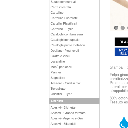
Buste commerciali
Carta intestata
Cartelline
Cartelline Fustellate
Cartellini Plastificati
Cartoline - Flyer
1
Cataloghi con brossura
Cataloghi con spirale
Cataloghi punto metallico
Depliant - Pieghevoli
Gratta e Vinci
Locandine
Stampa il t
Menù per locali
Planner
Felpa giro
Segnalibro
caratterizza
Presenta un
Tessere - Card in pvc
laterali pe
Tovagliette
strappabile
Volantini - Flyer
80% cotone
ADESIVI
Tessuto es
Adesivi - Etichette
Adesivi - Grande formato
Adesivi - Argento e Oro
Adesivi - Bifacciali