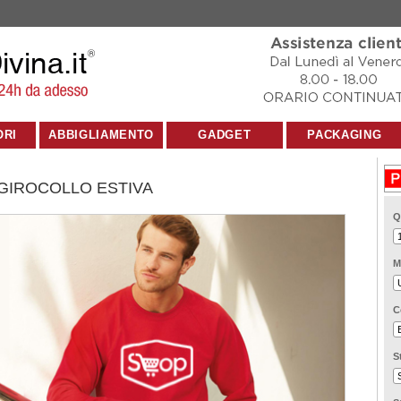
ORI
ABBIGLIAMENTO
GADGET
PACKAGING
 GIROCOLLO ESTIVA
Q
M
C
S