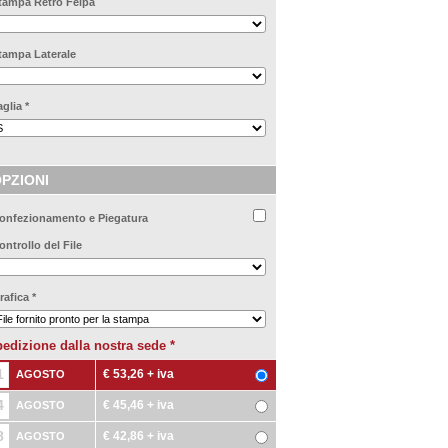
tampa Retro Felpa
tampa Laterale
aglia
*
PZIONI
onfezionamento e Piegatura
ontrollo del File
rafica
*
edizione dalla nostra sede
*
1
€ 53,26
+ iva
AGOSTO
4
€ 45,46
+ iva
AGOSTO
8
€ 42,86
+ iva
AGOSTO