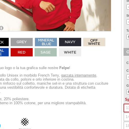
S
S
T
2
O
C
uo logo o la tua grafica sulle nostre
Felpe
!
C
collo Unisex in morbido French Terry,
garzata internamente
,
ta da collo, polsini e orlo inferiore in costina.
 rinforzo sul colletto, maniche set-in e una struttura con cuciture
G
r una vestibilità confortevole e duratura. Dotata di etichetta
.
, 20% poliestere.
Sp
terno in 100% cotone, per una migliore stampabilità.
1
1
1