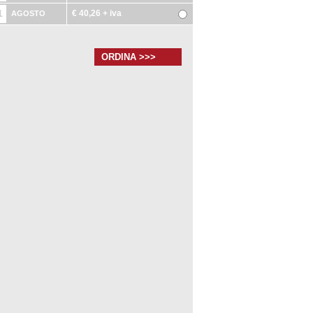
1
€ 40,26
+ iva
AGOSTO