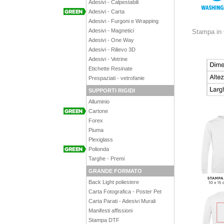
Adesivi - Calpestabili
Adesivi - Carta
Adesivi - Furgoni e Wrapping
Adesivi - Magnetici
Stampa i
Adesivi - One Way
Adesivi - Rilievo 3D
Adesivi - Vetrine
Etichette Resinate
Prespaziati - vetrofanie
SUPPORTI RIGIDI
Alluminio
Cartone
Forex
Piuma
Plexiglass
Polionda
Targhe - Premi
GRANDE FORMATO
Back Light poliestere
Carta Fotografica - Poster Pet
Carta Parati - Adesivi Murali
Manifesti affissioni
Stampa DTF