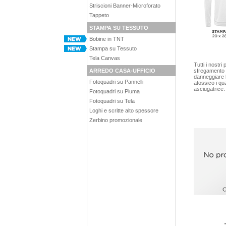
Striscioni Banner-Microforato
Tappeto
STAMPA SU TESSUTO
Bobine in TNT
Stampa su Tessuto
Tela Canvas
Tutti i nostri
sfregamento d
ARREDO CASA-UFFICIO
danneggiare l
Fotoquadri su Pannelli
atossico i qu
asciugatrice.
Fotoquadri su Piuma
Fotoquadri su Tela
Loghi e scritte alto spessore
Zerbino promozionale