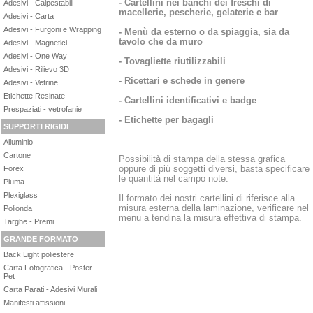
- Cartellini nei banchi dei freschi di
Adesivi - Calpestabili
macellerie, pescherie, gelaterie e bar
Adesivi - Carta
Adesivi - Furgoni e Wrapping
- Menù da esterno o da spiaggia, sia da
tavolo che da muro
Adesivi - Magnetici
Adesivi - One Way
- Tovagliette riutilizzabili
Adesivi - Rilievo 3D
- Ricettari e schede in genere
Adesivi - Vetrine
Etichette Resinate
- Cartellini identificativi e badge
Prespaziati - vetrofanie
- Etichette per bagagli
SUPPORTI RIGIDI
Alluminio
Cartone
Possibilità di stampa della stessa grafica
oppure di più soggetti diversi, basta specificare
Forex
le quantità nel campo note.
Piuma
Plexiglass
Il formato dei nostri cartellini di riferisce alla
misura esterna della laminazione, verificare nel
Polionda
menu a tendina la misura effettiva di stampa.
Targhe - Premi
GRANDE FORMATO
Back Light poliestere
Carta Fotografica - Poster
Pet
Carta Parati - Adesivi Murali
Manifesti affissioni