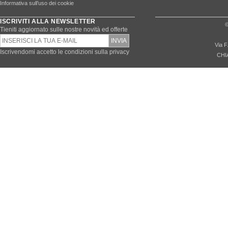
Informativa sull’uso dei cookie
ISCRIVITI ALLA NEWSLETTER
©
Tieniti aggiornato sulle nostre novità ed offerte
Via F
Iscrivendomi accetto le condizioni sulla privacy
CHI