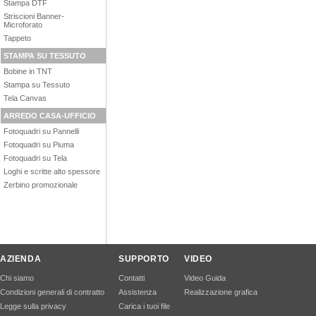
Stampa DTF
Striscioni Banner-
Microforato
Tappeto
STAMPA SU TESSUTO
Bobine in TNT
Stampa su Tessuto
Tela Canvas
ARREDO CASA-UFFICIO
Fotoquadri su Pannelli
Fotoquadri su Piuma
Fotoquadri su Tela
Loghi e scritte alto spessore
Zerbino promozionale
AZIENDA
SUPPORTO
VIDEO
Chi siamo
Contatti
Video Guida
Condizioni generali di contratto
Assistenza
Realizzazione grafica
Legge sulla privacy
Carica i tuoi file