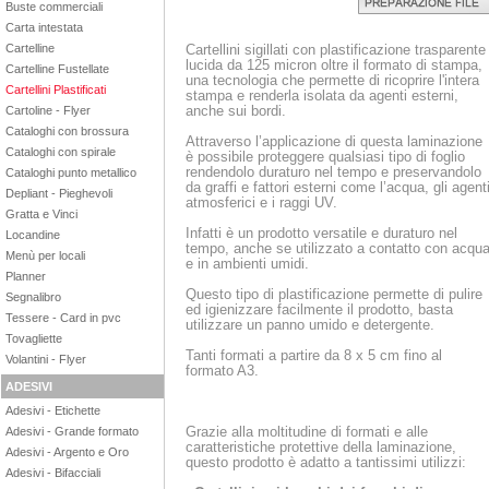
Buste commerciali
Carta intestata
Cartellini sigillati con plastificazione trasparente
Cartelline
lucida da 125 micron oltre il formato di stampa,
Cartelline Fustellate
una tecnologia che permette di ricoprire l'intera
Cartellini Plastificati
stampa e renderla isolata da agenti esterni,
anche sui bordi.
Cartoline - Flyer
Cataloghi con brossura
Attraverso l’applicazione di questa laminazione
Cataloghi con spirale
è possibile proteggere qualsiasi tipo di foglio
rendendolo duraturo nel tempo e preservandolo
Cataloghi punto metallico
da graffi e fattori esterni come l’acqua, gli agent
Depliant - Pieghevoli
atmosferici e i raggi UV.
Gratta e Vinci
Infatti è un prodotto versatile e duraturo nel
Locandine
tempo, anche se utilizzato a contatto con acqu
Menù per locali
e in ambienti umidi.
Planner
Questo tipo di plastificazione permette di pulire
Segnalibro
ed igienizzare facilmente il prodotto, basta
Tessere - Card in pvc
utilizzare un panno umido e detergente.
Tovagliette
Tanti formati a partire da 8 x 5 cm fino al
Volantini - Flyer
formato A3.
ADESIVI
Adesivi - Etichette
Grazie alla moltitudine di formati e alle
Adesivi - Grande formato
caratteristiche protettive della laminazione,
Adesivi - Argento e Oro
questo prodotto è adatto a tantissimi utilizzi:
Adesivi - Bifacciali