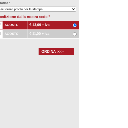
rafica
*
edizione dalla nostra sede
*
7
€ 13,09
+ iva
AGOSTO
4
€ 11,00
+ iva
AGOSTO