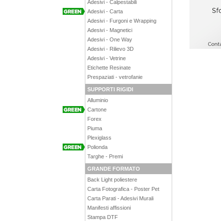
Adesivi - Calpestabili
Adesivi - Carta
Adesivi - Furgoni e Wrapping
Adesivi - Magnetici
Adesivi - One Way
Adesivi - Rilievo 3D
Adesivi - Vetrine
Etichette Resinate
Prespaziati - vetrofanie
SUPPORTI RIGIDI
Alluminio
Cartone
Forex
Piuma
Plexiglass
Polionda
Targhe - Premi
GRANDE FORMATO
Back Light poliestere
Carta Fotografica - Poster Pet
Carta Parati - Adesivi Murali
Manifesti affissioni
Stampa DTF