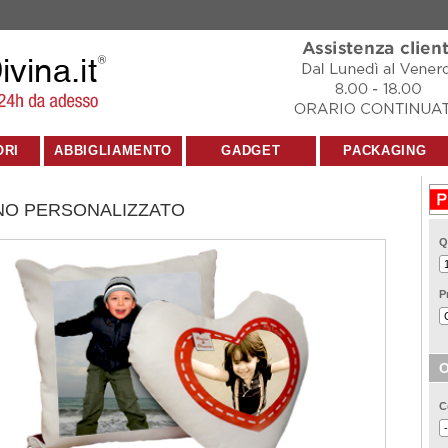
ORI
ABBIGLIAMENTO
GADGET
PACKAGING
NO PERSONALIZZATO
Q
P
O
C