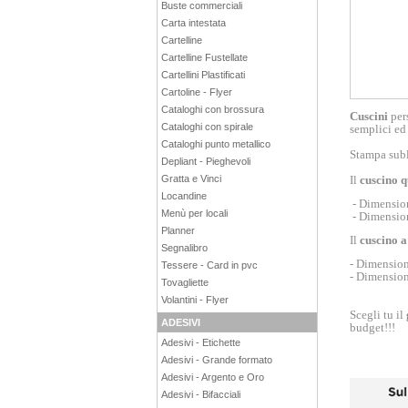
Buste commerciali
Carta intestata
Cartelline
Cartelline Fustellate
Cartellini Plastificati
Cartoline - Flyer
Cataloghi con brossura
Cuscini
pers
Cataloghi con spirale
semplici ed 
Cataloghi punto metallico
Stampa subl
Depliant - Pieghevoli
Il
cuscino 
Gratta e Vinci
Locandine
-
Dimensio
Menù per locali
-
Dimensio
Planner
Il
cuscino a
Segnalibro
- Dimensio
Tessere - Card in pvc
- Dimensio
Tovagliette
Volantini - Flyer
Scegli tu il
ADESIVI
budget!!!
Adesivi - Etichette
Adesivi - Grande formato
Adesivi - Argento e Oro
Adesivi - Bifacciali