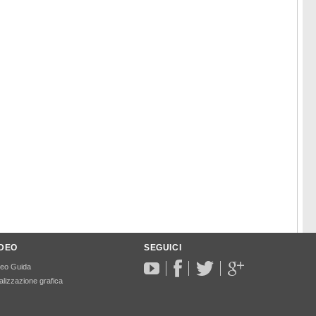
IDEO
SEGUICI
deo Guida
lizzazione grafica