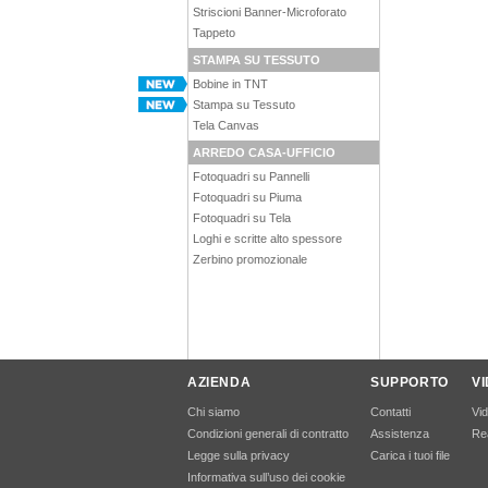
Striscioni Banner-Microforato
Tappeto
STAMPA SU TESSUTO
Bobine in TNT
Stampa su Tessuto
Tela Canvas
ARREDO CASA-UFFICIO
Fotoquadri su Pannelli
Fotoquadri su Piuma
Fotoquadri su Tela
Loghi e scritte alto spessore
Zerbino promozionale
AZIENDA
SUPPORTO
V
Chi siamo
Contatti
Vi
Condizioni generali di contratto
Assistenza
Rea
Legge sulla privacy
Carica i tuoi file
Informativa sull’uso dei cookie