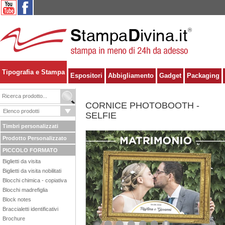
Tipografia e Stampa
Espositori
Abbigliamento
Gadget
Packaging
CORNICE PHOTOBOOTH -
SELFIE
Timbri personalizzati
Prodotto Personalizzato
PICCOLO FORMATO
Biglietti da visita
Biglietti da visita nobilitati
Blocchi chimica - copiativa
Blocchi madrefiglia
Block notes
Braccialetti identificativi
Brochure