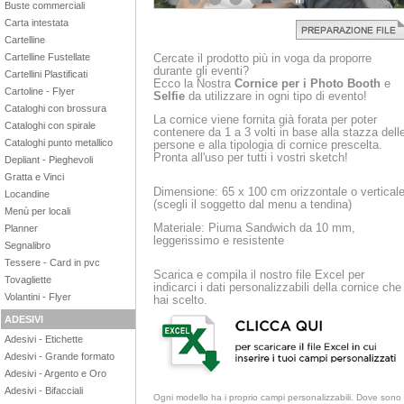
Buste commerciali
1
2
3
4
5
6
Carta intestata
Cartelline
Cercate il prodotto più in voga da proporre
Cartelline Fustellate
durante gli eventi?
Cartellini Plastificati
Ecco la Nostra
Cornice per i Photo Booth
e
Cartoline - Flyer
Selfie
da utilizzare in ogni tipo di evento!
Cataloghi con brossura
La cornice viene fornita già forata per poter
Cataloghi con spirale
contenere da 1 a 3 volti in base alla stazza dell
Cataloghi punto metallico
persone e alla tipologia di cornice prescelta.
Pronta all'uso per tutti i vostri sketch!
Depliant - Pieghevoli
Gratta e Vinci
Dimensione: 65 x 100 cm orizzontale o vertical
Locandine
(scegli il soggetto dal menu a tendina)
Menù per locali
Materiale: Piuma Sandwich da 10 mm,
Planner
leggerissimo e resistente
Segnalibro
Tessere - Card in pvc
Scarica e compila il nostro file Excel per
Tovagliette
indicarci i dati personalizzabili della cornice che
Volantini - Flyer
hai scelto.
ADESIVI
Adesivi - Etichette
Adesivi - Grande formato
Adesivi - Argento e Oro
Adesivi - Bifacciali
Ogni modello ha i proprio campi personalizzabili. Dove sono