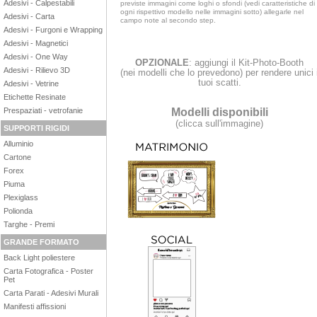
Adesivi - Calpestabili
previste immagini come loghi o sfondi (vedi caratteristiche di
ogni rispettivo modello nelle immagini sotto) allegarle nel
Adesivi - Carta
campo note al secondo step.
Adesivi - Furgoni e Wrapping
Adesivi - Magnetici
Adesivi - One Way
OPZIONALE
: aggiungi il Kit-Photo-Booth
Adesivi - Rilievo 3D
(nei modelli che lo prevedono) per rendere unici 
tuoi scatti.
Adesivi - Vetrine
Etichette Resinate
Modelli disponibili
Prespaziati - vetrofanie
(clicca sull'immagine)
SUPPORTI RIGIDI
Alluminio
Cartone
Forex
Piuma
Plexiglass
Polionda
Targhe - Premi
GRANDE FORMATO
Back Light poliestere
Carta Fotografica - Poster
Pet
Carta Parati - Adesivi Murali
Manifesti affissioni