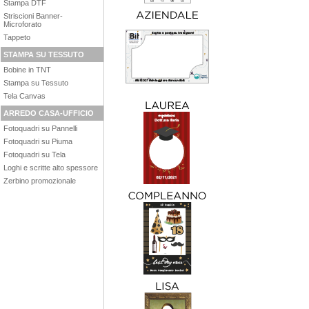
Stampa DTF
Striscioni Banner-
Microforato
Tappeto
STAMPA SU TESSUTO
Bobine in TNT
Stampa su Tessuto
Tela Canvas
ARREDO CASA-UFFICIO
Fotoquadri su Pannelli
Fotoquadri su Piuma
Fotoquadri su Tela
Loghi e scritte alto spessore
Zerbino promozionale