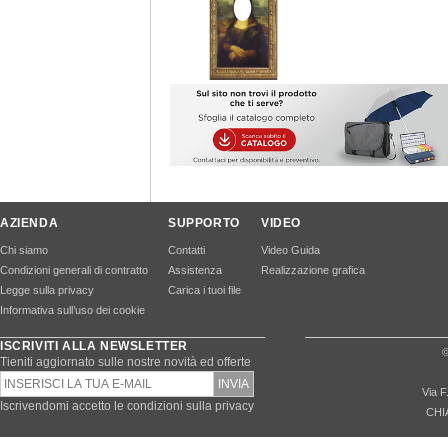
AZIENDA
SUPPORTO
VIDEO
Chi siamo
Contatti
Video Guida
Condizioni generali di contratto
Assistenza
Realizzazione grafica
Legge sulla privacy
Carica i tuoi file
Informativa sull’uso dei cookie
ISCRIVITI ALLA NEWSLETTER
©
Tieniti aggiornato sulle nostre novità ed offerte
Via F
Iscrivendomi accetto le condizioni sulla privacy
CHI