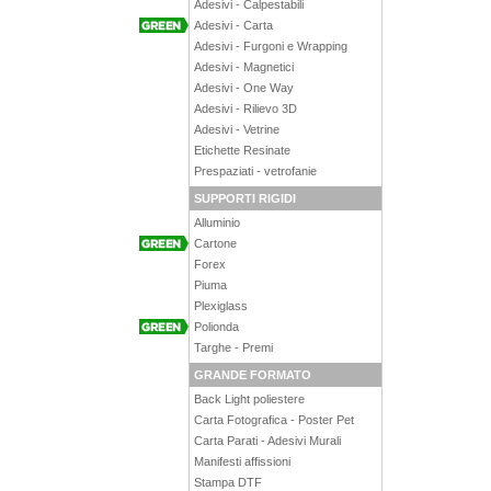
Adesivi - Calpestabili
Adesivi - Carta
Adesivi - Furgoni e Wrapping
Adesivi - Magnetici
Adesivi - One Way
Adesivi - Rilievo 3D
Adesivi - Vetrine
Etichette Resinate
Prespaziati - vetrofanie
SUPPORTI RIGIDI
Alluminio
Cartone
Forex
Piuma
Plexiglass
Polionda
Targhe - Premi
GRANDE FORMATO
Back Light poliestere
Carta Fotografica - Poster Pet
Carta Parati - Adesivi Murali
Manifesti affissioni
Stampa DTF