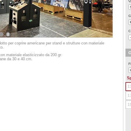
Q
G
C
2
3
otto per coprire americane per stand e strutture con materiale
to.
O
on materiale elasticizzato da 200 gr.
ane da 30 e 40 cm.
F
Sp
1
1
1