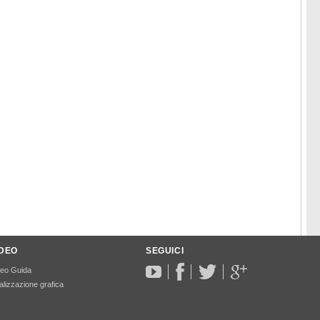
IDEO
SEGUICI
deo Guida
lizzazione grafica