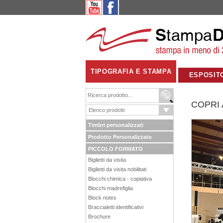
TIPOGRAFIA E STAMPA
ESPOSIT
COPRI
Timbri personalizzati
Prodotto Personalizzato
PICCOLO FORMATO
Biglietti da visita
Biglietti da visita nobilitati
Blocchi chimica - copiativa
Blocchi madrefiglia
Block notes
Braccialetti identificativi
Brochure