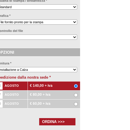
ualità di stampa / Brillantezza
*
rafica
*
ontrollo del file
PZIONI
initura
*
edizione dalla nostra sede
*
3
€ 140,00
+ iva
AGOSTO
7
€ 80,00
+ iva
AGOSTO
9
€ 60,00
+ iva
AGOSTO