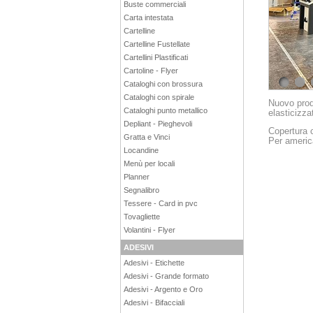
Buste commerciali
Carta intestata
Cartelline
Cartelline Fustellate
Cartellini Plastificati
Cartoline - Flyer
Cataloghi con brossura
1
Cataloghi con spirale
Nuovo prod
Cataloghi punto metallico
elasticizza
Depliant - Pieghevoli
Copertura c
Gratta e Vinci
Per americ
Locandine
Menù per locali
Planner
Segnalibro
Tessere - Card in pvc
Tovagliette
Volantini - Flyer
ADESIVI
Adesivi - Etichette
Adesivi - Grande formato
Adesivi - Argento e Oro
Adesivi - Bifacciali