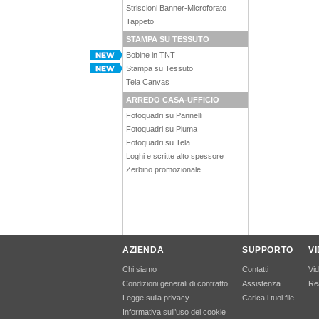
Striscioni Banner-Microforato
Tappeto
STAMPA SU TESSUTO
Bobine in TNT
Stampa su Tessuto
Tela Canvas
ARREDO CASA-UFFICIO
Fotoquadri su Pannelli
Fotoquadri su Piuma
Fotoquadri su Tela
Loghi e scritte alto spessore
Zerbino promozionale
AZIENDA
SUPPORTO
V
Chi siamo
Contatti
Vi
Condizioni generali di contratto
Assistenza
Rea
Legge sulla privacy
Carica i tuoi file
Informativa sull’uso dei cookie