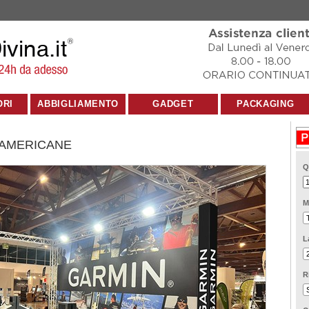
ORI
ABBIGLIAMENTO
GADGET
PACKAGING
 AMERICANE
Q
M
L
R