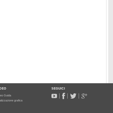
IDEO
SEGUICI
deo Guida
lizzazione grafica