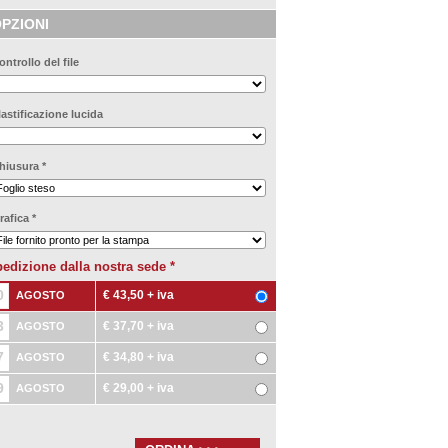
PZIONI
ontrollo del file
lastificazione lucida
hiusura
*
rafica
*
edizione dalla nostra sede
*
0
€ 43,50
+ iva
AGOSTO
3
€ 37,70
+ iva
AGOSTO
7
€ 34,80
+ iva
AGOSTO
9
€ 29,00
+ iva
AGOSTO