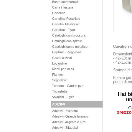
Buste commerciali
Carta intestata
Cartelline
Cartelline Fustellate
Cartellini Plastificati
Cartoline - Flyer
Cataloghi con brossura
Cataloghi con spirale
Cavalieri
Cataloghi punto metallico
Depliant - Pieghevoli
Dimensioni
- 42x10cm 
Gratta e Vinci
- 42x15cm 
Locandine
Menù per locali
Stampa dir
Planner
Fornito già
Segnalibro
punto di co
Tessere - Card in pvc
Tovagliette
Volantini - Flyer
ADESIVI
Adesivi - Etichette
Adesivi - Grande formato
Adesivi - Argento e Oro
Adesivi - Bifacciali