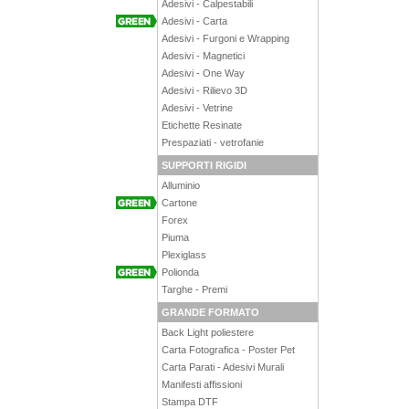
Adesivi - Calpestabili
Adesivi - Carta
Adesivi - Furgoni e Wrapping
Adesivi - Magnetici
Adesivi - One Way
Adesivi - Rilievo 3D
Adesivi - Vetrine
Etichette Resinate
Prespaziati - vetrofanie
SUPPORTI RIGIDI
Alluminio
Cartone
Forex
Piuma
Plexiglass
Polionda
Targhe - Premi
GRANDE FORMATO
Back Light poliestere
Carta Fotografica - Poster Pet
Carta Parati - Adesivi Murali
Manifesti affissioni
Stampa DTF