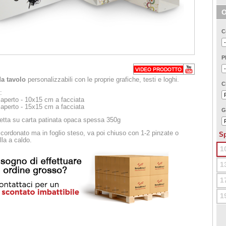
O
C
P
da tavolo
personalizzabili con le proprie grafiche, testi e loghi.
C
:
aperto - 10x15 cm a facciata
aperto - 15x15 cm a facciata
G
etta su carta patinata opaca spessa 350g
 cordonato ma in foglio steso, va poi chiuso con 1-2 pinzate o
Sp
lla a caldo.
1
1
1
1