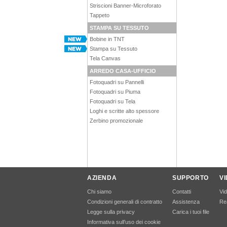
Striscioni Banner-Microforato
Tappeto
STAMPA SU TESSUTO
Bobine in TNT
Stampa su Tessuto
Tela Canvas
ARREDO CASA-UFFICIO
Fotoquadri su Pannelli
Fotoquadri su Piuma
Fotoquadri su Tela
Loghi e scritte alto spessore
Zerbino promozionale
AZIENDA
SUPPORTO
V
Chi siamo
Contatti
Vi
Condizioni generali di contratto
Assistenza
Rea
Legge sulla privacy
Carica i tuoi file
Informativa sull’uso dei cookie