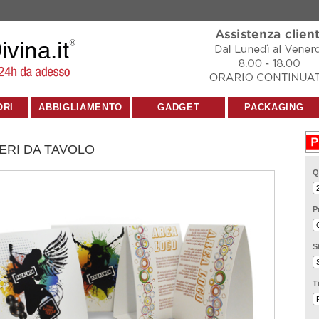
ORI
ABBIGLIAMENTO
GADGET
PACKAGING
ERI DA TAVOLO
Q
P
S
T