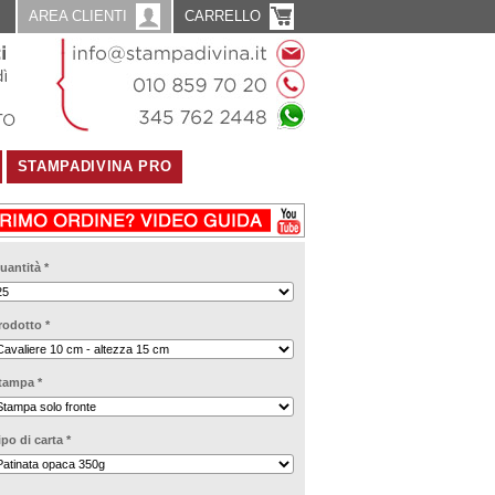
AREA CLIENTI
CARRELLO
STAMPADIVINA PRO
uantità
*
rodotto
*
tampa
*
ipo di carta
*