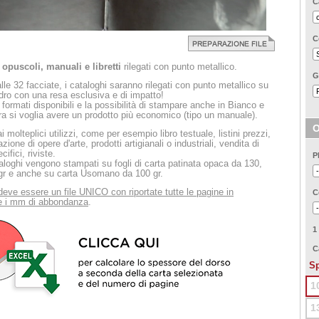
C
C
 opuscoli, manuali e libretti
rilegati con punto metallico.
G
alle 32 facciate, i cataloghi saranno rilegati con punto metallico su
ro con una resa esclusiva e di impatto!
 formati disponibili e la possibilità di stampare anche in Bianco e
ra si voglia avere un prodotto più economico (tipo un manuale).
O
i molteplici utilizzi, come per esempio libro testuale, listini prezzi,
zione di opere d'arte, prodotti artigianali o industriali, vendita di
cifici, riviste.
P
taloghi vengono stampati su fogli di carta patinata opaca da 130,
gr e anche su carta Usomano da 100 gr.
deve essere un file UNICO con riportate tutte le pagine in
C
e i mm di abbondanza
.
1
C
Sp
1
1