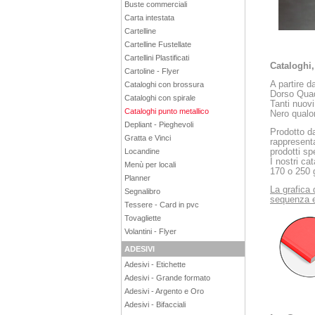
Buste commerciali
Carta intestata
Cartelline
Cartelline Fustellate
Cartellini Plastificati
Cataloghi,
Cartoline - Flyer
A partire d
Cataloghi con brossura
Dorso Quad
Cataloghi con spirale
Tanti nuovi
Cataloghi punto metallico
Nero qualo
Depliant - Pieghevoli
Prodotto da
Gratta e Vinci
rappresenta
prodotti spe
Locandine
I nostri ca
Menù per locali
170 o 250 
Planner
La grafica 
Segnalibro
sequenza 
Tessere - Card in pvc
Tovagliette
Volantini - Flyer
ADESIVI
Adesivi - Etichette
Adesivi - Grande formato
Adesivi - Argento e Oro
Adesivi - Bifacciali