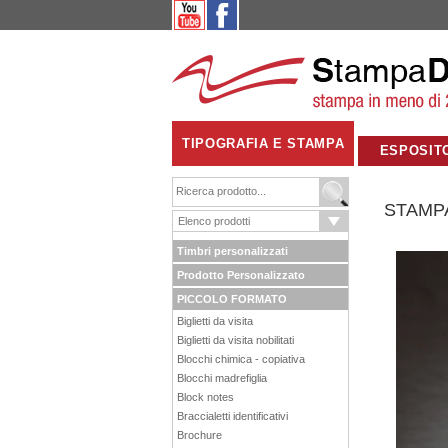
TIPOGRAFIA E STAMPA
ESPOSIT
STAMP
Timbri personalizzati
Prodotto Personalizzato
PICCOLO FORMATO
Biglietti da visita
Biglietti da visita nobilitati
Blocchi chimica - copiativa
Blocchi madrefiglia
Block notes
Braccialetti identificativi
Brochure