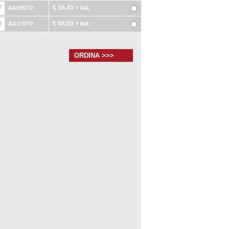
7
€ 56,40
+ iva
AGOSTO
9
€ 48,00
+ iva
AGOSTO