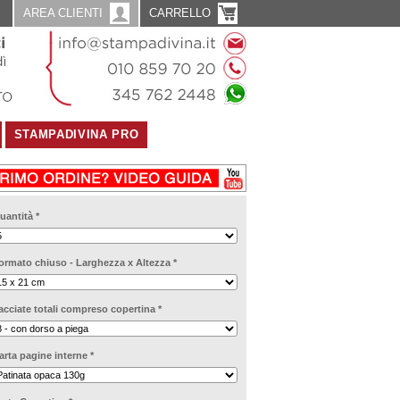
AREA CLIENTI
CARRELLO
STAMPADIVINA PRO
uantità
*
ormato chiuso - Larghezza x Altezza
*
acciate totali compreso copertina
*
arta pagine interne
*