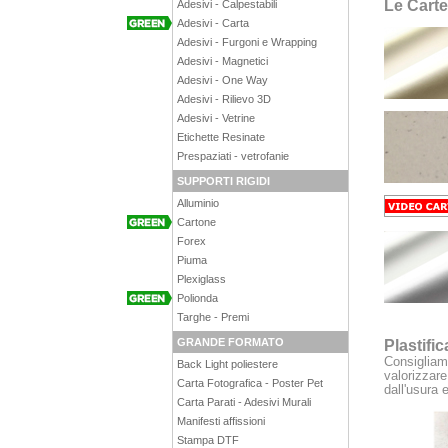
Le Carte
Adesivi - Calpestabili
Adesivi - Carta
Adesivi - Furgoni e Wrapping
Adesivi - Magnetici
Adesivi - One Way
Adesivi - Rilievo 3D
Adesivi - Vetrine
Etichette Resinate
Prespaziati - vetrofanie
SUPPORTI RIGIDI
Alluminio
Cartone
Forex
Piuma
Plexiglass
Polionda
Targhe - Premi
GRANDE FORMATO
Plastifi
Consigliam
Back Light poliestere
valorizzare
Carta Fotografica - Poster Pet
dall'usura 
Carta Parati - Adesivi Murali
Manifesti affissioni
Stampa DTF