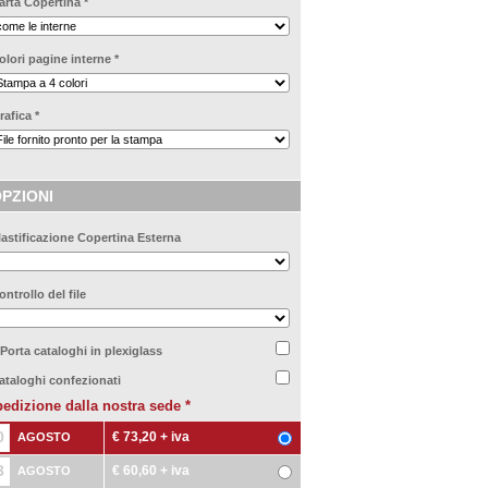
arta Copertina
*
olori pagine interne
*
rafica
*
PZIONI
lastificazione Copertina Esterna
ontrollo del file
 Porta cataloghi in plexiglass
ataloghi confezionati
edizione dalla nostra sede
*
0
€ 73,20
+ iva
AGOSTO
3
€ 60,60
+ iva
AGOSTO