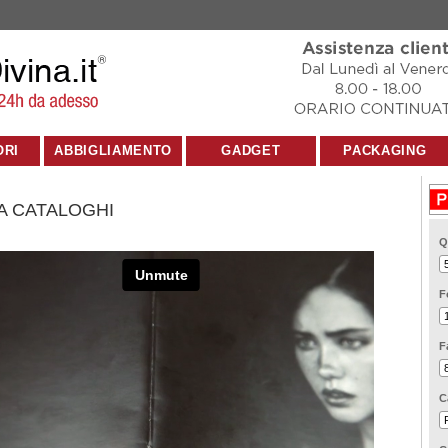
ORI
ABBIGLIAMENTO
GADGET
PACKAGING
A CATALOGHI
Q
F
F
C