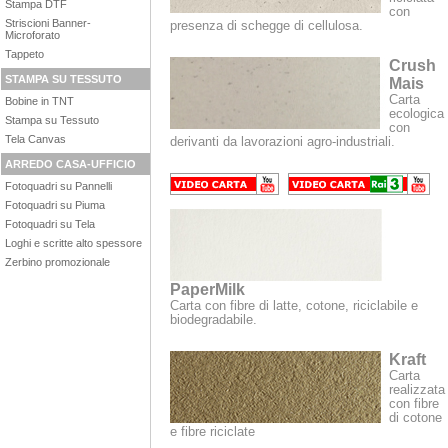
Stampa DTF
con
Striscioni Banner-
presenza di schegge di cellulosa.
Microforato
Tappeto
Crush
STAMPA SU TESSUTO
Mais
Carta
Bobine in TNT
ecologica
Stampa su Tessuto
con
Tela Canvas
derivanti da lavorazioni agro-industriali.
ARREDO CASA-UFFICIO
Fotoquadri su Pannelli
Fotoquadri su Piuma
Fotoquadri su Tela
Loghi e scritte alto spessore
Zerbino promozionale
PaperMilk
Carta con fibre di latte, cotone, riciclabile e
biodegradabile.
Kraft
Carta
realizzata
con fibre
di cotone
e fibre riciclate