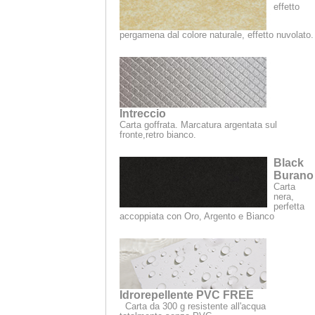
effetto
pergamena dal colore naturale, effetto nuvolato.
Intreccio
Carta goffrata. Marcatura argentata sul
fronte,
retro bianco.
Black
Burano
Carta
nera,
perfetta
accoppiata con Oro, Argento e Bianco
Idrorepellente PVC FREE
Carta da 300 g resistente all'acqua