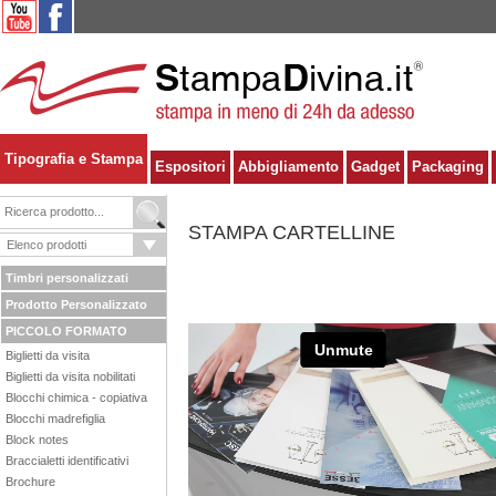
Tipografia e Stampa
Espositori
Abbigliamento
Gadget
Packaging
STAMPA CARTELLINE
Timbri personalizzati
Prodotto Personalizzato
PICCOLO FORMATO
Biglietti da visita
Biglietti da visita nobilitati
Blocchi chimica - copiativa
Blocchi madrefiglia
Block notes
Braccialetti identificativi
Brochure