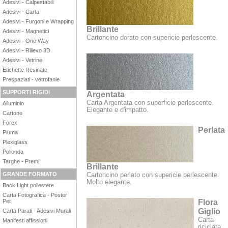
Adesivi - Calpestabili
Adesivi - Carta
Adesivi - Furgoni e Wrapping
Brillante
Adesivi - Magnetici
Cartoncino dorato con supericie perlescente.
Adesivi - One Way
Adesivi - Rilievo 3D
Adesivi - Vetrine
Etichette Resinate
Prespaziati - vetrofanie
SUPPORTI RIGIDI
Argentata
Carta Argentata con superficie perlescente.
Alluminio
Elegante e d'impatto.
Cartone
Forex
Perlata
Piuma
Plexiglass
Polionda
Targhe - Premi
Brillante
GRANDE FORMATO
Cartoncino perlato con supericie perlescente.
Molto elegante.
Back Light poliestere
Carta Fotografica - Poster
Pet
Flora
Giglio
Carta Parati - Adesivi Murali
Carta
Manifesti affissioni
riciclata