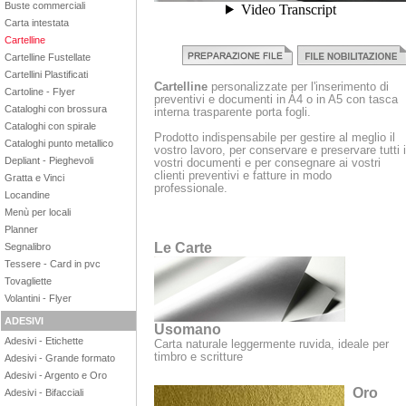
Buste commerciali
Carta intestata
Cartelline
Cartelline Fustellate
Cartellini Plastificati
Cartelline
personalizzate per l'inserimento di
Cartoline - Flyer
preventivi e documenti in A4 o in A5 con tasca
Cataloghi con brossura
interna trasparente porta fogli.
Cataloghi con spirale
Prodotto indispensabile per gestire al meglio il
Cataloghi punto metallico
vostro lavoro, per conservare e preservare tutti i
Depliant - Pieghevoli
vostri documenti e per consegnare ai vostri
clienti preventivi e fatture in modo
Gratta e Vinci
professionale.
Locandine
Menù per locali
Planner
Le Carte
Segnalibro
Tessere - Card in pvc
Tovagliette
Volantini - Flyer
ADESIVI
Usomano
Adesivi - Etichette
Carta naturale leggermente ruvida, ideale per
timbro e scritture
Adesivi - Grande formato
Adesivi - Argento e Oro
Oro
Adesivi - Bifacciali