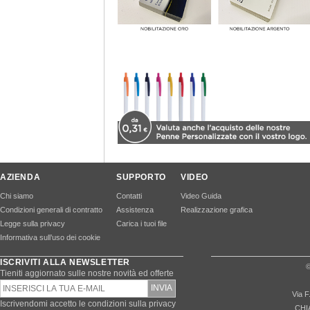
AZIENDA
SUPPORTO
VIDEO
Chi siamo
Contatti
Video Guida
Condizioni generali di contratto
Assistenza
Realizzazione grafica
Legge sulla privacy
Carica i tuoi file
Informativa sull’uso dei cookie
ISCRIVITI ALLA NEWSLETTER
©
Tieniti aggiornato sulle nostre novità ed offerte
Via F
Iscrivendomi accetto le condizioni sulla privacy
CHI