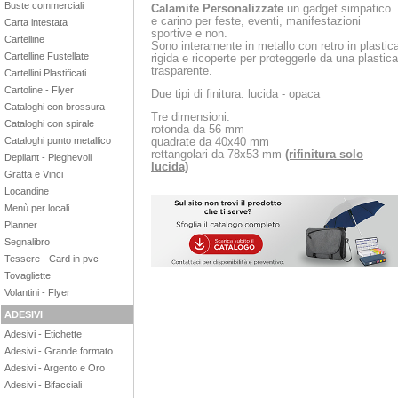
Buste commerciali
Calamite Personalizzate
un gadget simpatico
e carino per feste, eventi, manifestazioni
Carta intestata
sportive e non.
Cartelline
Sono interamente in metallo con retro in plastic
Cartelline Fustellate
rigida e ricoperte per proteggerle da una plastica
trasparente.
Cartellini Plastificati
Cartoline - Flyer
Due tipi di finitura: lucida - opaca
Cataloghi con brossura
Tre dimensioni:
Cataloghi con spirale
rotonda da 56 mm
quadrate da 40x40 mm
Cataloghi punto metallico
rettangolari da 78x53 mm
(rifinitura solo
Depliant - Pieghevoli
lucida)
Gratta e Vinci
Locandine
Menù per locali
Planner
Segnalibro
Tessere - Card in pvc
Tovagliette
Volantini - Flyer
ADESIVI
Adesivi - Etichette
Adesivi - Grande formato
Adesivi - Argento e Oro
Adesivi - Bifacciali