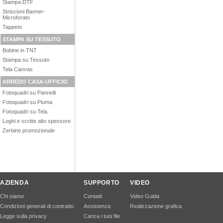
Stampa DTF
Striscioni Banner-
Microforato
Tappeto
STAMPA SU TESSUTO
Bobine in TNT
Stampa su Tessuto
Tela Canvas
ARREDO CASA-UFFICIO
Fotoquadri su Pannelli
Fotoquadri su Piuma
Fotoquadri su Tela
Loghi e scritte alto spessore
Zerbino promozionale
AZIENDA
SUPPORTO
VIDEO
Chi siamo
Contatti
Video Guida
Condizioni generali di contratto
Assistenza
Realizzazione grafica
Legge sulla privacy
Carica i tuoi file