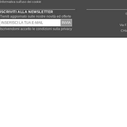
Informativa sull’uso dei cookie
ISCRIVITI ALLA NEWSLETTER
©
Tieniti aggiornato sulle nostre novità ed offerte
Via F
Iscrivendomi accetto le condizioni sulla privacy
CHI