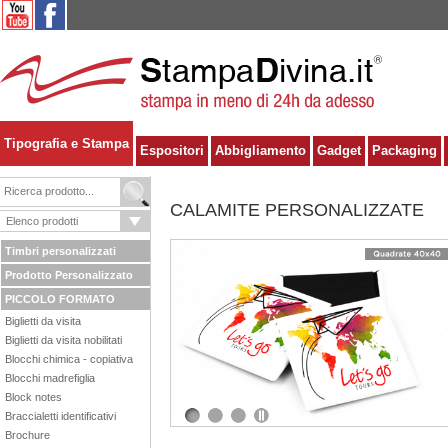
Tipografia e Stampa
Espositori
Abbigliamento
Gadget
Packaging
CALAMITE PERSONALIZZATE
Timbri personalizzati
Prodotto Personalizzato
PICCOLO FORMATO
Biglietti da visita
Biglietti da visita nobilitati
Blocchi chimica - copiativa
Blocchi madrefiglia
Block notes
Braccialetti identificativi
1
2
3
Brochure