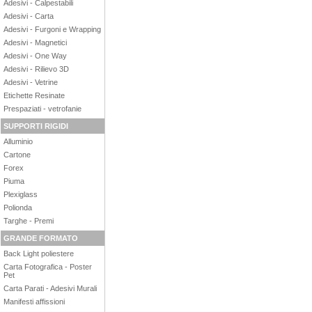
Adesivi - Calpestabili
Adesivi - Carta
Adesivi - Furgoni e Wrapping
Adesivi - Magnetici
Adesivi - One Way
Adesivi - Rilievo 3D
Adesivi - Vetrine
Etichette Resinate
Prespaziati - vetrofanie
SUPPORTI RIGIDI
Alluminio
Cartone
Forex
Piuma
Plexiglass
Polionda
Targhe - Premi
GRANDE FORMATO
Back Light poliestere
Carta Fotografica - Poster
Pet
Carta Parati - Adesivi Murali
Manifesti affissioni