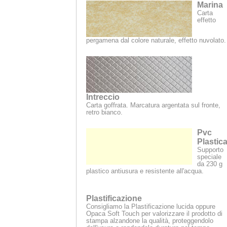
Marina
Carta
effetto
pergamena dal colore naturale, effetto nuvolato.
Intreccio
Carta goffrata. Marcatura argentata sul fronte,
retro bianco.
Pvc
Plastic
Supporto
speciale
da 230 g
plastico antiusura e resistente all'acqua.
Plastificazione
Consigliamo la Plastificazione lucida oppure
Opaca Soft Touch per valorizzare il prodotto di
stampa alzandone la qualità, proteggendolo