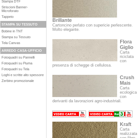
Stampa DTF
Striscioni Banner-
Microforato
Tappeto
Brillante
STAMPA SU TESSUTO
Cartoncino perlato con supericie perlescente.
Molto elegante.
Bobine in TNT
Stampa su Tessuto
Flora
Tela Canvas
Giglio
ARREDO CASA-UFFICIO
Carta
riciclata
Fotoquadri su Pannelli
con
Fotoquadri su Piuma
presenza di schegge di cellulosa.
Fotoquadri su Tela
Loghi e scritte alto spessore
Crush
Zerbino promozionale
Mais
Carta
ecologica
con
derivanti da lavorazioni agro-industriali.
Kraft
Carta
realizzata
con fibre