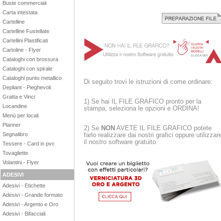
Buste commerciali
Carta intestata
Cartelline
Cartelline Fustellate
Cartellini Plastificati
Cartoline - Flyer
Cataloghi con brossura
Cataloghi con spirale
Cataloghi punto metallico
Di seguito trovi le istruzioni di come ordinare:
Depliant - Pieghevoli
Gratta e Vinci
1) Se hai IL FILE GRAFICO pronto per la
Locandine
stampa, seleziona le opzioni e ORDINA!
Menù per locali
Planner
2) Se
NON
AVETE IL FILE GRAFICO potete
Segnalibro
farlo realizzare dai nostri grafici oppure utilizzar
il nostro software gratuito.
Tessere - Card in pvc
Tovagliette
Volantini - Flyer
ADESIVI
Adesivi - Etichette
Adesivi - Grande formato
Adesivi - Argento e Oro
Adesivi - Bifacciali