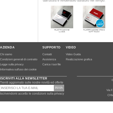
dall'usura e rendendolo duraturo nel tempo.
AZIENDA
SUPPORTO
VIDEO
Chi siamo
Contatti
Video Guida
Condizioni generali di contratto
Assistenza
Realizzazione grafica
Legge sulla privacy
Carica i tuoi file
Informativa sull’uso dei cookie
ISCRIVITI ALLA NEWSLETTER
©
Tieniti aggiornato sulle nostre novità ed offerte
Via F
Iscrivendomi accetto le condizioni sulla privacy
CHI