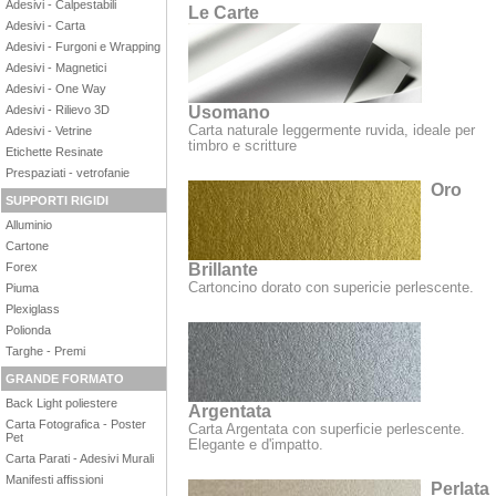
Adesivi - Calpestabili
Le Carte
Adesivi - Carta
Adesivi - Furgoni e Wrapping
Adesivi - Magnetici
Adesivi - One Way
Usomano
Adesivi - Rilievo 3D
Carta naturale leggermente ruvida, ideale per
Adesivi - Vetrine
timbro e scritture
Etichette Resinate
Prespaziati - vetrofanie
Oro
SUPPORTI RIGIDI
Alluminio
Cartone
Brillante
Forex
Cartoncino dorato con supericie perlescente.
Piuma
Plexiglass
Polionda
Targhe - Premi
GRANDE FORMATO
Back Light poliestere
Argentata
Carta Fotografica - Poster
Carta Argentata con superficie perlescente.
Pet
Elegante e d'impatto.
Carta Parati - Adesivi Murali
Manifesti affissioni
Perlata