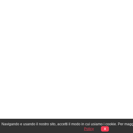
Navigando e usando il nostro sito, accetti il modo in cui usiamo i cookie. Per mag
Policy
X