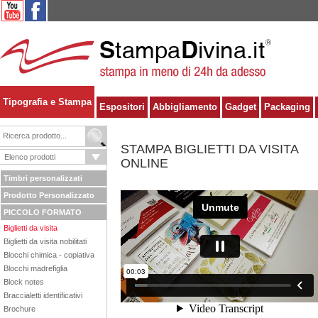
Tipografia e Stampa
Espositori
Abbigliamento
Gadget
Packaging
STAMPA BIGLIETTI DA VISITA
ONLINE
Timbri personalizzati
Prodotto Personalizzato
PICCOLO FORMATO
Biglietti da visita
Biglietti da visita nobilitati
Blocchi chimica - copiativa
Blocchi madrefiglia
Block notes
Braccialetti identificativi
Brochure