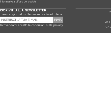
Informativa sull’uso dei cookie
ISCRIVITI ALLA NEWSLETTER
©
Tieniti aggiornato sulle nostre novità ed offerte
Via F
Iscrivendomi accetto le condizioni sulla privacy
CHI