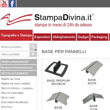
Tipografia e Stampa
Espositori
Abbigliamento
Gadget
Packaging
BASE PER PANNELLI
Timbri personalizzati
Prodotto Personalizzato
PICCOLO FORMATO
Biglietti da visita
Biglietti da visita nobilitati
Blocchi chimica - copiativa
Blocchi madrefiglia
Block notes
Braccialetti identificativi
Brochure