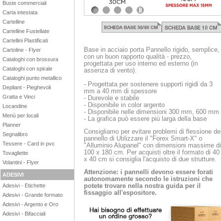
Buste commerciali
Carta intestata
1
2
3
4
Cartelline
Cartelline Fustellate
Cartellini Plastificati
Base in acciaio porta Pannello rigido, semplice,
Cartoline - Flyer
con un buon rapporto qualità - prezzo,
Cataloghi con brossura
progettata per uso interno ed esterno (in
Cataloghi con spirale
assenza di vento).
Cataloghi punto metallico
- Progettata per sostenere supporti rigidi da 3
Depliant - Pieghevoli
mm a 40 mm di spessore
Gratta e Vinci
- Durevole e stabile
- Disponibile in color argento
Locandine
- Disponibile nelle dimensioni 300 mm, 600 mm
Menù per locali
- La grafica può essere più larga della base
Planner
Consigliamo per evitare problemi di flessione de
Segnalibro
pannello di Utilizzare il "Forex Smart-X" o
Tessere - Card in pvc
"Alluminio Alupanel" con dimensioni massime di
100 x 180 cm. Per acquisti oltre il formato di 40
Tovagliette
x 40 cm si consiglia l'acquisto di due strutture.
Volantini - Flyer
Attenzione: i pannelli devono essere forati
ADESIVI
autonomamente secondo le istruzioni che
potete trovare nella nostra guida per il
Adesivi - Etichette
fissaggio all'espositore.
Adesivi - Grande formato
Adesivi - Argento e Oro
Adesivi - Bifacciali