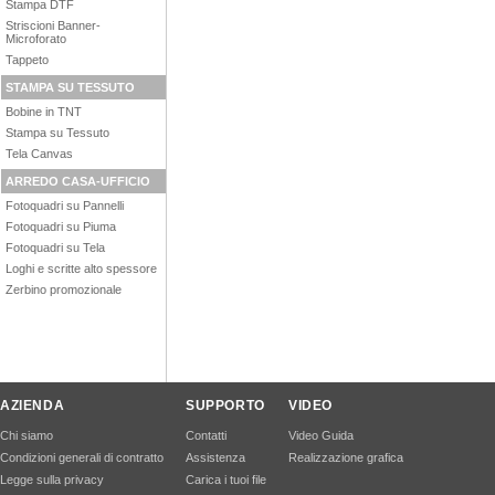
Stampa DTF
Striscioni Banner-
Microforato
Tappeto
STAMPA SU TESSUTO
Bobine in TNT
Stampa su Tessuto
Tela Canvas
ARREDO CASA-UFFICIO
Fotoquadri su Pannelli
Fotoquadri su Piuma
Fotoquadri su Tela
Loghi e scritte alto spessore
Zerbino promozionale
AZIENDA
SUPPORTO
VIDEO
Chi siamo
Contatti
Video Guida
Condizioni generali di contratto
Assistenza
Realizzazione grafica
Legge sulla privacy
Carica i tuoi file