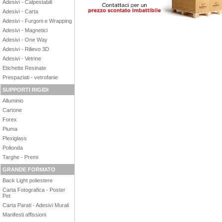
Adesivi - Calpestabili
Adesivi - Carta
Adesivi - Furgoni e Wrapping
Adesivi - Magnetici
Adesivi - One Way
Adesivi - Rilievo 3D
Adesivi - Vetrine
Etichette Resinate
Prespaziati - vetrofanie
SUPPORTI RIGIDI
Alluminio
Cartone
Forex
Piuma
Plexiglass
Polionda
Targhe - Premi
GRANDE FORMATO
Back Light poliestere
Carta Fotografica - Poster
Pet
Carta Parati - Adesivi Murali
Manifesti affissioni