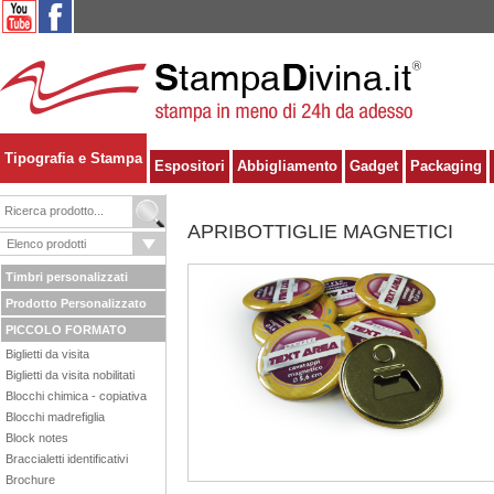
Tipografia e Stampa
Espositori
Abbigliamento
Gadget
Packaging
APRIBOTTIGLIE MAGNETICI
Timbri personalizzati
Prodotto Personalizzato
PICCOLO FORMATO
Biglietti da visita
Biglietti da visita nobilitati
Blocchi chimica - copiativa
Blocchi madrefiglia
Block notes
Braccialetti identificativi
Brochure