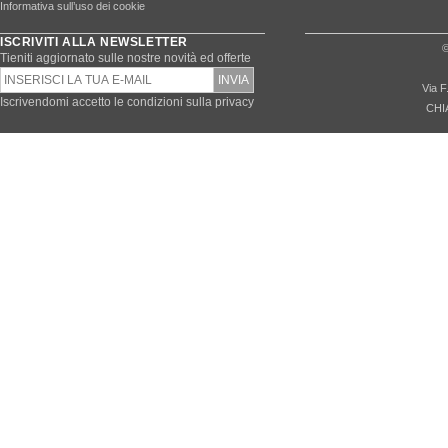
Informativa sull’uso dei cookie
ISCRIVITI ALLA NEWSLETTER
©
Tieniti aggiornato sulle nostre novità ed offerte
Via F
Iscrivendomi accetto le condizioni sulla privacy
CHI