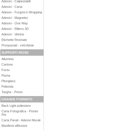
Adesivi - Calpestabili
Adesivi - Carta
Adesivi - Furgoni e Wrapping
Adesivi - Magnetici
Adesivi - One Way
Adesivi - Rilievo 3D
Adesivi - Vetrine
Etichette Resinate
Prespaziati - vetrofanie
SUPPORTI RIGIDI
Alluminio
Cartone
Forex
Piuma
Plexiglass
Polionda
Targhe - Premi
GRANDE FORMATO
Back Light poliestere
Carta Fotografica - Poster
Pet
Carta Parati - Adesivi Murali
Manifesti affissioni