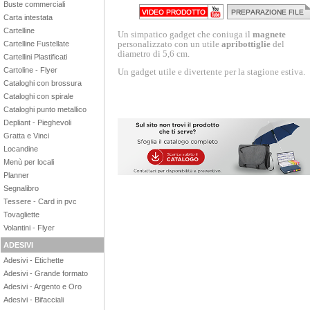
Buste commerciali
Carta intestata
Cartelline
Un simpatico gadget che coniuga il
magnete
personalizzato con un utile
apribottiglie
del
Cartelline Fustellate
diametro di 5,6 cm.
Cartellini Plastificati
Cartoline - Flyer
Un gadget utile e divertente per la stagione estiva.
Cataloghi con brossura
Cataloghi con spirale
Cataloghi punto metallico
Depliant - Pieghevoli
Gratta e Vinci
Locandine
Menù per locali
Planner
Segnalibro
Tessere - Card in pvc
Tovagliette
Volantini - Flyer
ADESIVI
Adesivi - Etichette
Adesivi - Grande formato
Adesivi - Argento e Oro
Adesivi - Bifacciali