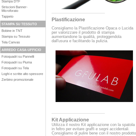
Stampa DTF
Striscioni Banner-
Microforato
_________________________
Tappeto
Plastificazione
STAMPA SU TESSUTO
Consigliamo la Plastificazione Opaca o Lucida
Bobine in TNT
per valorizzare il prodotto di stampa
aumentandone la qualità, proteggendola
Stampa su Tessuto
dall'usura e facilitando la pulizia.
Tela Canvas
ARREDO CASA-UFFICIO
Fotoquadri su Pannelli
Fotoquadri su Piuma
Fotoquadri su Tela
Loghi e scritte alto spessore
Zerbino promozionale
_________________________
Kit Applicazione
Utilizza il nostro Kit applicazione con la spatola
in feltro per evitare graffi e segni accidentali.
Consigliamo di pulire bene con il nostro prodotto