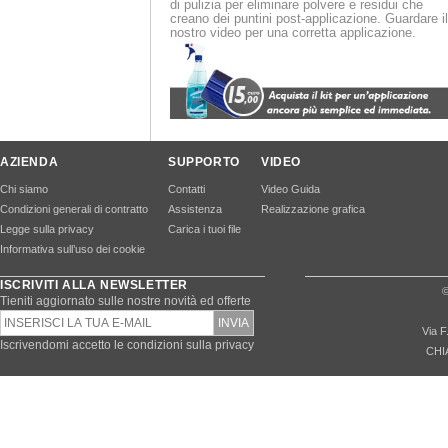
di pulizia per eliminare polvere e residui che
creano dei puntini post-applicazione. Guardare il
nostro video per una corretta applicazione.
AZIENDA
SUPPORTO
VIDEO
Chi siamo
Contatti
Video Guida
Condizioni generali di contratto
Assistenza
Realizzazione grafica
Legge sulla privacy
Carica i tuoi file
Informativa sull’uso dei cookie
ISCRIVITI ALLA NEWSLETTER
©
Tieniti aggiornato sulle nostre novità ed offerte
Via F
Iscrivendomi accetto le condizioni sulla privacy
CHI