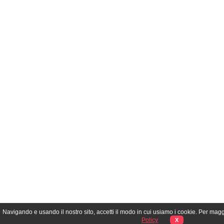
Navigando e usando il nostro sito, accetti il modo in cui usiamo i cookie. Per mag
Policy
X