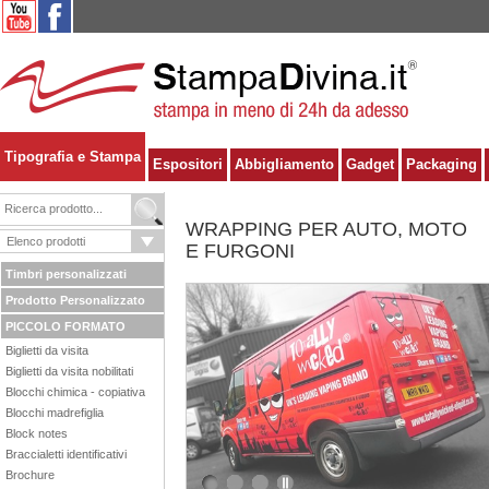
Tipografia e Stampa
Espositori
Abbigliamento
Gadget
Packaging
WRAPPING PER AUTO, MOTO
E FURGONI
Timbri personalizzati
Prodotto Personalizzato
PICCOLO FORMATO
Biglietti da visita
Biglietti da visita nobilitati
Blocchi chimica - copiativa
Blocchi madrefiglia
Block notes
Braccialetti identificativi
Brochure
1
2
3