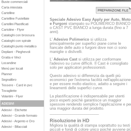
Buste commerciali
Carta intestata
Cartelline
Cartelline Fustellate
Speciale Adesivo Easy Apply per Auto, Moto
e Furgoni
stampato su POLIMERICO BIANCO
Cartellini Plastificati
o CAST PVC BIANCO a lunga durata (fino a 7
Cartoline - Flyer
anni).
Cataloghi con brossura
L'
Adesivo Polimerico
si utilizza
Cataloghi con spirale
principalmente per superfici piane come le
Cataloghi punto metallico
fiancate delle auto o furgoni dove non ci sono
maniglie o dislivelli.
Depliant - Pieghevoli
Gratta e Vinci
L'
Adesivo Cast
si utilizza per conformare
Locandine
l'adesivo su curve difficili. Il Cast è consigliato
solo per applicatori professionisti.
Menù per locali
Planner
Questo adesivo si differenzia da quelli più
economici per l'estrema facilità nell'applicazione
Segnalibro
e per essere molto elastico, adatto a seguire i
Tessere - Card in pvc
lineamenti delle superfici curve.
Tovagliette
La plastificazione è indispensabile per utenti
Volantini - Flyer
poco esperti poichè garantisce un maggior
ADESIVI
spessore rendendo semplice l'applicazione e pe
una maggior durata del prodotto.
Adesivi - Etichette
________________________
Adesivi - Grande formato
Risoluzione in HD
Adesivi - Argento e Oro
Migliora la qualità di stampa soprattutto su testi
Adesivi - Bifacciali
piccoli e fondi di colore unico poichè avviene pi