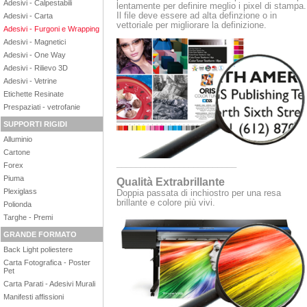
Adesivi - Calpestabili
lentamente per definire meglio i pixel di stampa.
Il file deve essere ad alta definzione o in
Adesivi - Carta
vettoriale per migliorare la definizione.
Adesivi - Furgoni e Wrapping
Adesivi - Magnetici
Adesivi - One Way
Adesivi - Rilievo 3D
Adesivi - Vetrine
Etichette Resinate
Prespaziati - vetrofanie
SUPPORTI RIGIDI
Alluminio
Cartone
_________________________
Forex
Piuma
Qualità Extrabrillante
Plexiglass
Doppia passata di inchiostro per una resa
brillante e colore più vivi.
Polionda
Targhe - Premi
GRANDE FORMATO
Back Light poliestere
Carta Fotografica - Poster
Pet
Carta Parati - Adesivi Murali
Manifesti affissioni