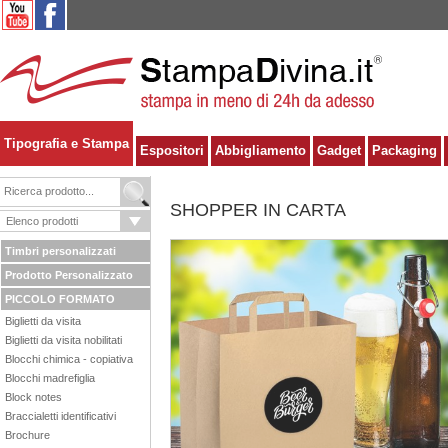
Tipografia e Stampa
Espositori
Abbigliamento
Gadget
Packaging
SHOPPER IN CARTA
Timbri personalizzati
Prodotto Personalizzato
PICCOLO FORMATO
Biglietti da visita
Biglietti da visita nobilitati
Blocchi chimica - copiativa
Blocchi madrefiglia
Block notes
Braccialetti identificativi
Brochure