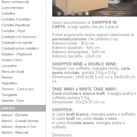
Buste commerciali
Carta intestata
Cartelline
1
2
3
4
Cartelline Fustellate
Vasto assortimento di
SHOPPER IN
Cartellini Plastificati
CARTA
,
scegli quella che più ti piace!
Cartoline - Flyer
Potrai acquistarla neutra oppure selezionare la
Cataloghi con brossura
personalizzazione
che preferisci tra:
Cataloghi con spirale
Adesivo tondo - Ø 6 cm
Adesivo quadrato -
6x6 cm
Cataloghi punto metallico
Adesivo rettangolare -
5x8 cm
Depliant - Pieghevoli
Adesivo fascetta - 12x4 cm
Gratta e Vinci
SHOPPER WINE e DOUBLE WINE:
Locandine
Shopper con soffietto, maniglia ritorta,
carta
Menù per locali
avana riciclata
, portata 3 Kg e 5 Kg
Dimensione: 14x8,5x39,5 cm ca e 14x8x39 cm
Planner
ca
Segnalibro
TAKE AWAY e WHITE TAKE AWAY:
Tessere - Card in pvc
Carta riciclata e bianca kraft
, maniglia piatta e
Tovagliette
soffietto portata 5 Kg
Volantini - Flyer
Dimensione: 32x22x33 cm ca
ADESIVI
SHOPPER:
in carta
k
raft bianca
, maniglia piatta e soffietto
Adesivi - Etichette
in carta
k
raft
nei colori
rosso
e
nero
Adesivi - Grande formato
in carta
riciclata avana
, maniglia piatta e
soffietto
Adesivi - Argento e Oro
Adesivi - Bifacciali
Dimensioni: