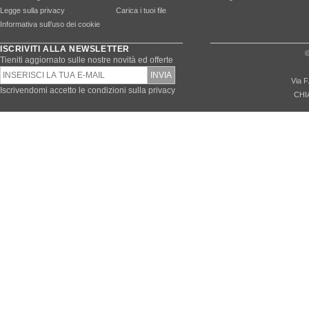
Legge sulla privacy
Carica i tuoi file
Informativa sull’uso dei cookie
ISCRIVITI ALLA NEWSLETTER
©
Tieniti aggiornato sulle nostre novità ed offerte
Via F
Iscrivendomi accetto le condizioni sulla privacy
CHI