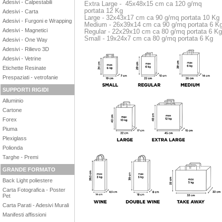
Adesivi - Calpestabili
Extra Large - 45x48x15 cm ca 120 g/mq
portata 12 Kg
Adesivi - Carta
Large - 32x43x17 cm ca 90 g/mq portata 10 Kg
Adesivi - Furgoni e Wrapping
Medium - 26x39x14 cm ca 90 g/mq portata 6 K
Adesivi - Magnetici
Regular - 22x29x10 cm ca 80 g/mq portata 6 Kg
Small - 19x24x7 cm ca 80 g/mq portata 6 Kg
Adesivi - One Way
Adesivi - Rilievo 3D
Adesivi - Vetrine
Etichette Resinate
Prespaziati - vetrofanie
SUPPORTI RIGIDI
Alluminio
Cartone
Forex
Piuma
Plexiglass
Polionda
Targhe - Premi
GRANDE FORMATO
Back Light poliestere
Carta Fotografica - Poster
Pet
Carta Parati - Adesivi Murali
Manifesti affissioni