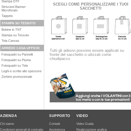
Stampa DTF
SCEGLI COME PERSONALIZZARE I TUOI
Striscioni Banner-
SACCHETTI
Microforato
Tappeto
STAMPA SU TESSUTO
Bobine in TNT
Stampa su Tessuto
Tela Canvas
ARREDO CASA-UFFICIO
Tutti gli adesivi possono essere applicati su
fronte del sacchetto o uilizzati come
Fotoquadri su Pannelli
chiudipacco.
Fotoquadri su Piuma
Fotoquadri su Tela
Loghi e scritte alto spessore
Zerbino promozionale
AZIENDA
SUPPORTO
VIDEO
Chi siamo
Contatti
Video Guida
Condizioni generali di contratto
Assistenza
Realizzazione grafica