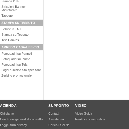
Stampa DTF
Striscioni Banner-
Microforato
Tappeto
STAMPA SU TESSUTO
Bobine in TNT
Stampa su Tessuto
Tela Canvas
ARREDO CASA-UFFICIO
Fotoquadri su Pannelli
Fotoquadri su Piuma
Fotoquadri su Tela
Loghi e scritte alto spessore
Zerbino promozionale
AZIENDA
SUPPORTO
VIDEO
Chi siamo
Contatti
Video Guida
Condizioni generali di contratto
Assistenza
Realizzazione grafica
Legge sulla privacy
Carica i tuoi file