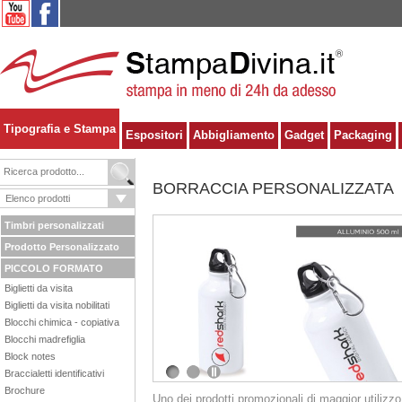
Tipografia e Stampa
Espositori
Abbigliamento
Gadget
Packaging
BORRACCIA PERSONALIZZATA
Timbri personalizzati
Prodotto Personalizzato
PICCOLO FORMATO
Biglietti da visita
Biglietti da visita nobilitati
Blocchi chimica - copiativa
Blocchi madrefiglia
Block notes
Braccialetti identificativi
1
2
Brochure
Uno dei prodotti promozionali di maggior utilizzo