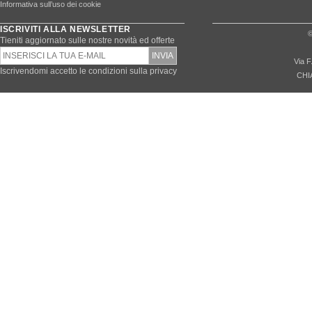
Informativa sull’uso dei cookie
ISCRIVITI ALLA NEWSLETTER
©
Tieniti aggiornato sulle nostre novità ed offerte
Via F
Iscrivendomi accetto le condizioni sulla privacy
CHI