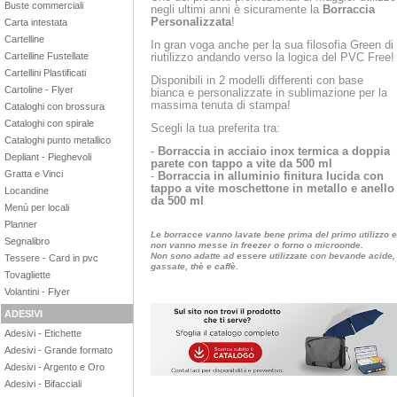
Buste commerciali
negli ultimi anni è sicuramente la
Borraccia
Personalizzata
!
Carta intestata
Cartelline
In gran voga anche per la sua filosofia Green di
Cartelline Fustellate
riutilizzo andando verso la logica del PVC Free!
Cartellini Plastificati
Disponibili in 2 modelli differenti con base
Cartoline - Flyer
bianca e personalizzate in sublimazione per la
massima tenuta di stampa!
Cataloghi con brossura
Cataloghi con spirale
Scegli la tua preferita tra:
Cataloghi punto metallico
-
Borraccia in acciaio inox termica a doppia
Depliant - Pieghevoli
parete con tappo a vite da 500 ml
Gratta e Vinci
-
Borraccia in alluminio
finitura lucida
con
tappo a vite moschettone in metallo e anello
Locandine
da 500 ml
Menù per locali
Planner
Le borracce vanno lavate bene prima del primo utilizzo e
Segnalibro
non vanno messe in freezer o forno o microonde.
Non sono adatte ad essere utilizzate con bevande acide,
Tessere - Card in pvc
gassate, thè e caffè.
Tovagliette
Volantini - Flyer
ADESIVI
Adesivi - Etichette
Adesivi - Grande formato
Adesivi - Argento e Oro
Adesivi - Bifacciali