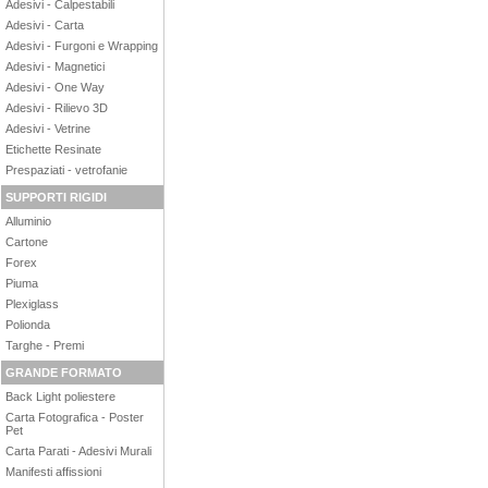
Adesivi - Calpestabili
Adesivi - Carta
Adesivi - Furgoni e Wrapping
Adesivi - Magnetici
Adesivi - One Way
Adesivi - Rilievo 3D
Adesivi - Vetrine
Etichette Resinate
Prespaziati - vetrofanie
SUPPORTI RIGIDI
Alluminio
Cartone
Forex
Piuma
Plexiglass
Polionda
Targhe - Premi
GRANDE FORMATO
Back Light poliestere
Carta Fotografica - Poster
Pet
Carta Parati - Adesivi Murali
Manifesti affissioni