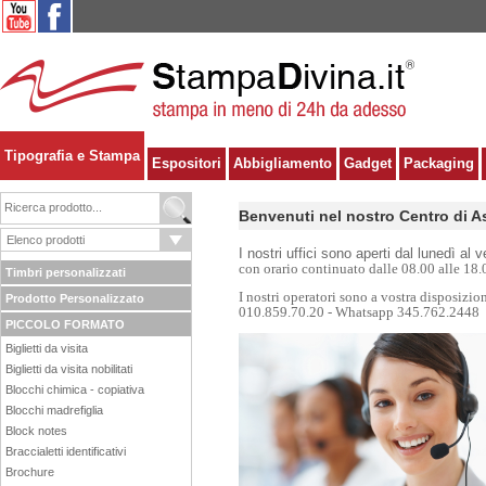
Tipografia e Stampa
Espositori
Abbigliamento
Gadget
Packaging
Benvenuti nel nostro Centro di A
I nostri uffici sono aperti dal lunedì al 
con orario continuato dalle 08.00 alle 18.
Timbri personalizzati
I nostri operatori sono a vostra disposizi
Prodotto Personalizzato
010.859.70.20 - Whatsapp 345.762.2448
PICCOLO FORMATO
Biglietti da visita
Biglietti da visita nobilitati
Blocchi chimica - copiativa
Blocchi madrefiglia
Block notes
Braccialetti identificativi
Brochure