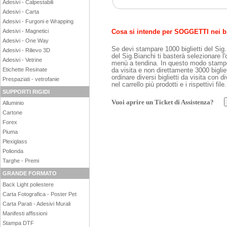
Adesivi - Calpestabili
Adesivi - Carta
Adesivi - Furgoni e Wrapping
Adesivi - Magnetici
Cosa si intende per SOGGETTI nei big
Adesivi - One Way
Se devi stampare 1000 biglietti del Sig
Adesivi - Rilievo 3D
del Sig.Bianchi ti basterà selezionare l'
Adesivi - Vetrine
menù a tendina. In questo modo stamper
Etichette Resinate
da visita e non direttamente 3000 biglie
ordinare diversi biglietti da visita con d
Prespaziati - vetrofanie
nel carrello più prodotti e i rispettivi file.
SUPPORTI RIGIDI
Vuoi aprire un Ticket di Assistenza?
Alluminio
Cartone
Forex
Piuma
Plexiglass
Polionda
Targhe - Premi
GRANDE FORMATO
Back Light poliestere
Carta Fotografica - Poster Pet
Carta Parati - Adesivi Murali
Manifesti affissioni
Stampa DTF