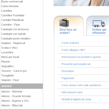
Buste commerciali
Carta intestata
Cartelline
Cartelline Fustellate
Cartellini Plastificati
Cartoline - Flyer
Cataloghi con brossura
Devi fare un
Ordine già
ordine?
effettuato
Cataloghi con spirale
Cataloghi punto metallico
Come ordinare
Depliant - Pieghevoli
Gratta e Vinci
Come allegare i file?
Locandine
Menù per locali
Informazioni sui prodotti e opzioni
Planner
Preventivi personalizzati
Segnalibro
Tessere - Card in pvc
Rivenditori
Tovagliette
Pagamenti
Volantini - Flyer
Costi, tempi e info sulle spedizioni
ADESIVI
Adesivi - Etichette
Informazioni varie
Adesivi - Grande formato
Modelli di biglietti da visita
Adesivi - Argento e Oro
Adesivi - Bifacciali