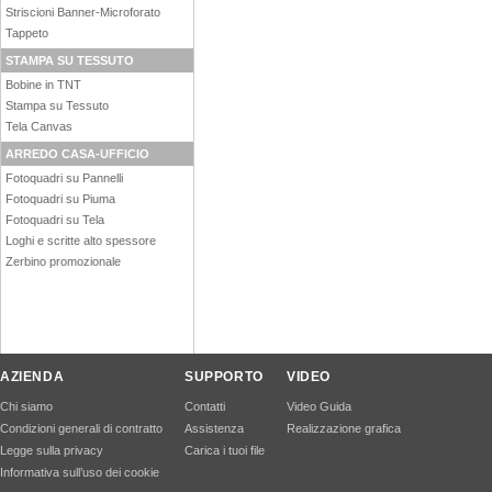
Striscioni Banner-Microforato
Tappeto
STAMPA SU TESSUTO
Bobine in TNT
Stampa su Tessuto
Tela Canvas
ARREDO CASA-UFFICIO
Fotoquadri su Pannelli
Fotoquadri su Piuma
Fotoquadri su Tela
Loghi e scritte alto spessore
Zerbino promozionale
AZIENDA
SUPPORTO
VIDEO
Chi siamo
Contatti
Video Guida
Condizioni generali di contratto
Assistenza
Realizzazione grafica
Legge sulla privacy
Carica i tuoi file
Informativa sull’uso dei cookie