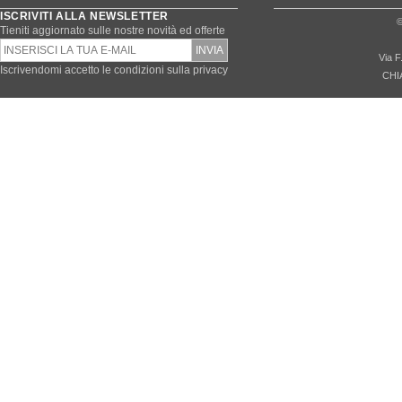
ISCRIVITI ALLA NEWSLETTER
©
Tieniti aggiornato sulle nostre novità ed offerte
Via F
Iscrivendomi accetto le condizioni sulla privacy
CHI