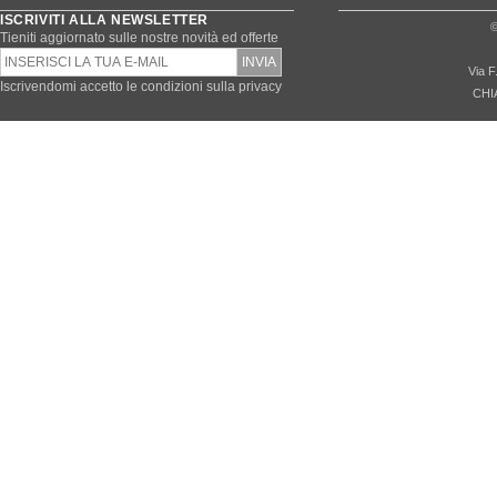
ISCRIVITI ALLA NEWSLETTER
©
Tieniti aggiornato sulle nostre novità ed offerte
Via F
Iscrivendomi accetto le condizioni sulla privacy
CHI