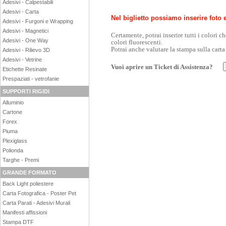
Adesivi - Calpestabili
Adesivi - Carta
Nel biglietto possiamo inserire foto e
Adesivi - Furgoni e Wrapping
Adesivi - Magnetici
Certamente, potrai inserire tutti i colori ch
Adesivi - One Way
colori fluorescenti.
Potrai anche valutare la stampa sulla carta
Adesivi - Rilievo 3D
Adesivi - Vetrine
Vuoi aprire un Ticket di Assistenza?
Etichette Resinate
Prespaziati - vetrofanie
SUPPORTI RIGIDI
Alluminio
Cartone
Forex
Piuma
Plexiglass
Polionda
Targhe - Premi
GRANDE FORMATO
Back Light poliestere
Carta Fotografica - Poster Pet
Carta Parati - Adesivi Murali
Manifesti affissioni
Stampa DTF