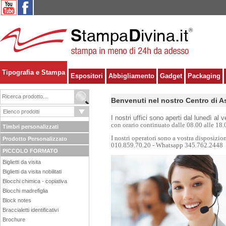
Tipografia e Stampa
Espositori
Abbigliamento
Gadget
Packaging
Benvenuti nel nostro Centro di A
I nostri uffici sono aperti dal lunedì al 
con orario continuato dalle 08.00 alle 18.
Timbri personalizzati
I nostri operatori sono a vostra disposizi
Prodotto Personalizzato
010.859.70.20 - Whatsapp 345.762.2448
PICCOLO FORMATO
Biglietti da visita
Biglietti da visita nobilitati
Blocchi chimica - copiativa
Blocchi madrefiglia
Block notes
Braccialetti identificativi
Brochure