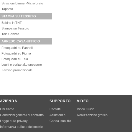
Striscioni Banner-Microforato
Tappeto
STAMPA SU TESSUTO
Bobine in TNT
Stampa su Tessuto
Tela Canvas
ARREDO CASA-UFFICIO
Fotoquadri su Pannelli
Fotoquadri su Piuma
Fotoquadri su Tela
Loghi e scritte alto spessore
Zerbino promozionale
AZIENDA
SUPPORTO
VIDEO
Chi siamo
Contatti
Video Guida
Condizioni generali di contratto
Assistenza
Realizzazione grafica
Legge sulla privacy
Carica i tuoi file
Informativa sull’uso dei cookie