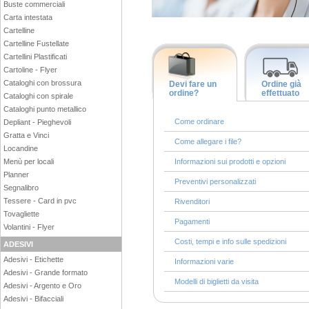
Buste commerciali
Carta intestata
Cartelline
Cartelline Fustellate
Cartellini Plastificati
Cartoline - Flyer
Cataloghi con brossura
Devi fare un
Ordine già
ordine?
effettuato
Cataloghi con spirale
Cataloghi punto metallico
Come ordinare
Depliant - Pieghevoli
Gratta e Vinci
Come allegare i file?
Locandine
Menù per locali
Informazioni sui prodotti e opzioni
Planner
Preventivi personalizzati
Segnalibro
Tessere - Card in pvc
Rivenditori
Tovagliette
Pagamenti
Volantini - Flyer
Costi, tempi e info sulle spedizioni
ADESIVI
Adesivi - Etichette
Informazioni varie
Adesivi - Grande formato
Modelli di biglietti da visita
Adesivi - Argento e Oro
Adesivi - Bifacciali