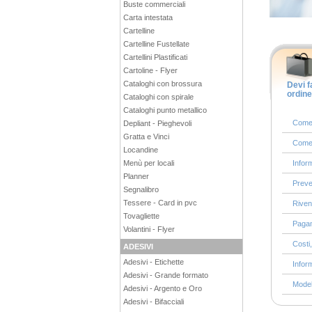
Buste commerciali
Carta intestata
Cartelline
Cartelline Fustellate
Cartellini Plastificati
Cartoline - Flyer
Cataloghi con brossura
Devi f
ordin
Cataloghi con spirale
Cataloghi punto metallico
Come 
Depliant - Pieghevoli
Gratta e Vinci
Come a
Locandine
Menù per locali
Inform
Planner
Preve
Segnalibro
Tessere - Card in pvc
Rivend
Tovagliette
Paga
Volantini - Flyer
Costi,
ADESIVI
Adesivi - Etichette
Infor
Adesivi - Grande formato
Modell
Adesivi - Argento e Oro
Adesivi - Bifacciali