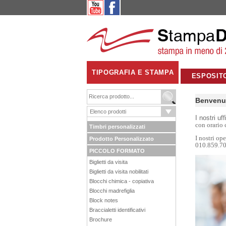
TIPOGRAFIA E STAMPA
ESPOSIT
Benvenut
I nostri uf
con orario 
Timbri personalizzati
I nostri op
Prodotto Personalizzato
010.859.70
PICCOLO FORMATO
Biglietti da visita
Biglietti da visita nobilitati
Blocchi chimica - copiativa
Blocchi madrefiglia
Block notes
Braccialetti identificativi
Brochure