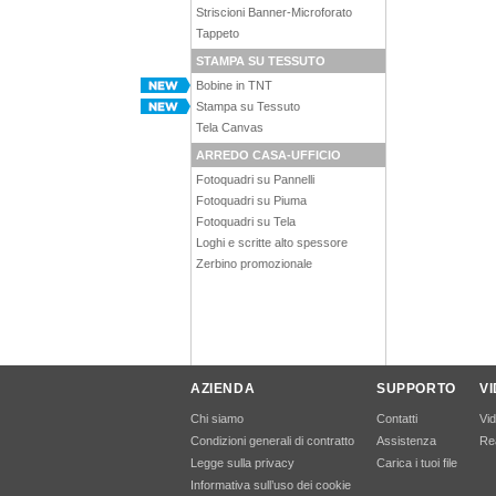
Striscioni Banner-Microforato
Tappeto
STAMPA SU TESSUTO
Bobine in TNT
Stampa su Tessuto
Tela Canvas
ARREDO CASA-UFFICIO
Fotoquadri su Pannelli
Fotoquadri su Piuma
Fotoquadri su Tela
Loghi e scritte alto spessore
Zerbino promozionale
AZIENDA
SUPPORTO
V
Chi siamo
Contatti
Vi
Condizioni generali di contratto
Assistenza
Rea
Legge sulla privacy
Carica i tuoi file
Informativa sull’uso dei cookie