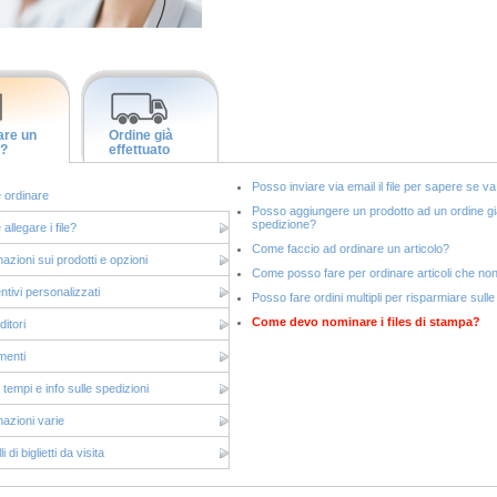
are un
Ordine già
e?
effettuato
Posso inviare via email il file per sapere se 
ordinare
Posso aggiungere un prodotto ad un ordine già
spedizione?
llegare i file?
Come faccio ad ordinare un articolo?
azioni sui prodotti e opzioni
Come posso fare per ordinare articoli che non 
ntivi personalizzati
Posso fare ordini multipli per risparmiare sull
Come devo nominare i files di stampa?
itori
menti
 tempi e info sulle spedizioni
mazioni varie
i di biglietti da visita