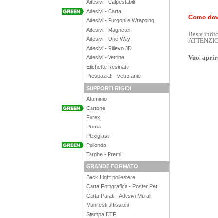
Adesivi - Calpestabili
Adesivi - Carta
Come devo
Adesivi - Furgoni e Wrapping
Adesivi - Magnetici
Basta indic
Adesivi - One Way
ATTENZIONE:
Adesivi - Rilievo 3D
Vuoi aprir
Adesivi - Vetrine
Etichette Resinate
Prespaziati - vetrofanie
SUPPORTI RIGIDI
Alluminio
Cartone
Forex
Piuma
Plexiglass
Polionda
Targhe - Premi
GRANDE FORMATO
Back Light poliestere
Carta Fotografica - Poster Pet
Carta Parati - Adesivi Murali
Manifesti affissioni
Stampa DTF