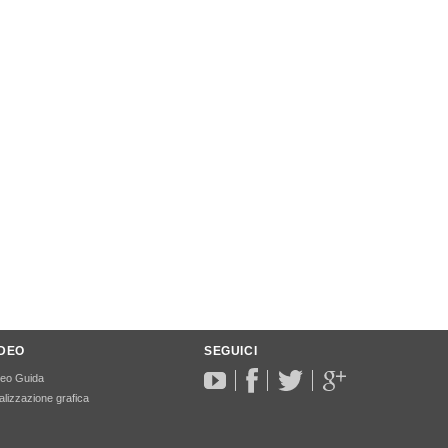
IDEO
SEGUICI
deo Guida
lizzazione grafica