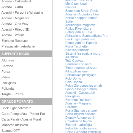
Adesivi - One Way
Adesivi - Calpestabili
Menù per locali
Adesivi - Carta
Planner
Banchetto Smart Desk
Adesivi - Furgoni e Wrapping
Adesivi - Argento e Oro
Borse shopper cotone
Adesivi - Magnetici
Spille
Adesivi - One Way
Apribottiglie magnetici
Rollup Rivenditore
Adesivi - Rilievo 3D
Fotoquadri su Tela
Adesivi - Vetrine
Abilitazione Stampadivina Pro
Back Light poliestere
Etichette Resinate
Fotoquadri su Pannelli
Prespaziati - vetrofanie
Porta Targhette
Elastico tenditelo
Sistemi fissaggio a muro
SUPPORTI RIGIDI
Alluminio
Alluminio
Tela Canvas
Bandiere con asta
Cartone
Timbro personalizzato
Kit applicazione
Forex
Portachiavi plexiglass
Piuma
Polo Uomo
Polo Donna
Plexiglass
Felpa Zip Lunga invernale
Polionda
Ganci fissaggi a muro
Adesivi - Calpestabili
Targhe - Premi
Plexiglass
Etichette Resinate
GRANDE FORMATO
Adesivi - Magnetici
Polionda
Back Light poliestere
Porta Stampe cartone
Carta Fotografica - Poster Pet
Porta Biglietti cartone
Display Autoportanti
Carta Parati - Adesivi Murali
Cavalieri da tavolo
Blocchi madrefiglia
Manifesti affissioni
Felpa Girocollo estiva
Stampa DTF
Felpa Girocollo invernale