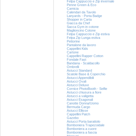
Felpa Cappuccio e Zip invernale
Penne Green & Eco
Camicia
Calendari da Tavolo
Lanyards - Porta Badge
Shopper in Carta
Giacca da Chef
Sacca Gym in cotone
Maglioncino Cotone
Felpa Cappuccio e Zip estiva
Felpa Zip Lunga estiva
Pettorine
Pantalone da lavoro
Cappellini Kids
Cartone
Cappellini Rapper Cotton
Fondale Fast
Bandana - Scaldacollo
Ombrelli
Astucci Standard
Scatole Base & Coperchio
Astucci Appendibili
Astucci Ovali
Astucci Deluxe
Cornice PhotoBooth - Selfie
Astucci chiusura a fiore
Astucci a valigetta
Astucci Esagonali
Canotte Donna/Uomo
Bermuda Cargo
Astucci Ellisse
Cappellini Patch
Gazebo
Astucci Porta barattolo
Bomboniera Trapezoidale
Bomboniera a cuore
Bomboniera a fascia