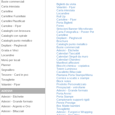
Buste commerciali
Biglietti da visita
Carta intestata
Volantini - Flyer
Carta intestata
Cartelline
Locandine
Cartelline Fustellate
Roll Up
Cartoline - Flyer
Cartellini Plastificati
Porta Biglietti
Forex
Cartoline - Flyer
Striscioni Banner-Microforato
Cataloghi con brossura
Carta Fotografica - Poster Pet
Cartelline
Cataloghi con spirale
Depliant - Pieghevoli
Cataloghi punto metallico
Brochure
Cataloghi punto metallico
Depliant - Pieghevoli
Buste commerciali
Gratta e Vinci
Adesivi - Etichette
Calendari Tascabili
Locandine
Calendari Singoli da muro
Calendari Olandesi
Menù per locali
Manifesti affissioni
Planner
Blocchi chimica - copiativa
Totem Luminoso
Segnalibro
Cavalletto Bifacciale
Tessere - Card in pvc
Piantana Porta Stampe/Menu
Cornice a scatto x stampe
Tovagliette
Block notes
Prodotto Personalizzato
Volantini - Flyer
Prespaziati - vetrofanie
Adesivi - Grande formato
ADESIVI
Porta Avvisi
Adesivi - Etichette
Porta Stampe
Campionario supporti rigidi
Adesivi - Grande formato
Penne Prestige
Box Matite bambini
Adesivi - Argento e Oro
Tovagliette
Adesivi - Bifacciali
Adesivi - Furgoni e Wrapping