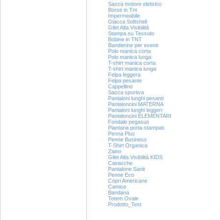
Sacca motore elettrico
Borse in Tnt
Impermeabile
Giacca Softshell
Gilet Alta Visibilità
Stampa su Tessuto
Bobine in TNT
Bandierine per eventi
Polo manica corta
Polo manica lunga
T-shirt manica corta
T-shirt manica lunga
Felpa leggera
Felpa pesante
Cappellino
Sacca sportiva
Pantaloni lunghi pesanti
Pantaloncini MATERNA
Pantaloni lunghi leggeri
Pantaloncini ELEMENTARI
Fondale pegasus
Piantana porta stampati
Penna Plus
Penne Business
T-Shirt Organica
Zaino
Gilet Alta Visibilità KIDS
Casacche
Pantalone Sanit
Penne Eco
Copri Americane
Camice
Bandana
Totem Ovale
Prodotto_Test