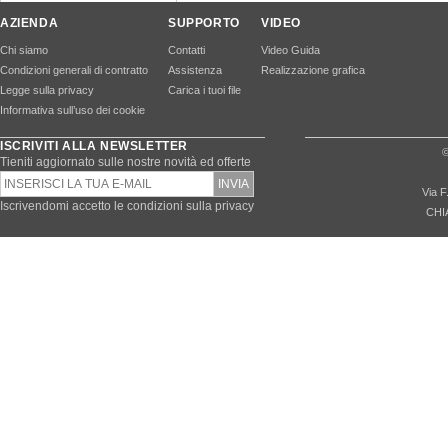
AZIENDA
SUPPORTO
VIDEO
Chi siamo
Contatti
Video Guida
Condizioni generali di contratto
Assistenza
Realizzazione grafica
Legge sulla privacy
Carica i tuoi file
Informativa sull’uso dei cookie
ISCRIVITI ALLA NEWSLETTER
©
Tieniti aggiornato sulle nostre novità ed offerte
Via F
Iscrivendomi accetto le condizioni sulla privacy
CHI