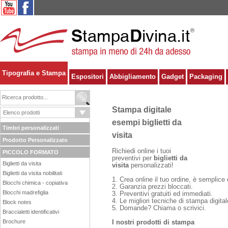
Tipografia e Stampa
Espositori
Abbigliamento
Gadget
Packaging
Stampa digitale
esempi biglietti da
Timbri personalizzati
visita
Prodotto Personalizzato
Richiedi online i tuoi
PICCOLO FORMATO
preventivi per
biglietti da
Biglietti da visita
visita
personalizzati!
Biglietti da visita nobilitati
1. Crea online il tuo ordine, è semplice 
Blocchi chimica - copiativa
2. Garanzia prezzi bloccati.
Blocchi madrefiglia
3. Preventivi gratuiti ed immediati.
4. Le migliori tecniche di stampa digital
Block notes
5. Domande? Chiama o scrivici.
Braccialetti identificativi
Brochure
I nostri prodotti di stampa