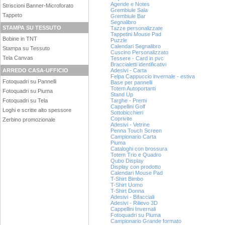
Agende e Notes
Striscioni Banner-Microforato
Grembiule Sala
Tappeto
Grembiule Bar
Segnalibro
STAMPA SU TESSUTO
Tazze personalizzate
Tappetini Mouse Pad
Bobine in TNT
Puzzle
Calendari Segnalibro
Stampa su Tessuto
Cuscino Personalizzato
Tela Canvas
Tessere - Card in pvc
Braccialetti identificativi
ARREDO CASA-UFFICIO
Adesivi - Carta
Felpa Cappuccio invernale - estiva
Fotoquadri su Pannelli
Base per pannelli
Totem Autoportanti
Fotoquadri su Piuma
Stand Up
Fotoquadri su Tela
Targhe - Premi
Cappellini Golf
Loghi e scritte alto spessore
Sottobicchieri
Coprivite
Zerbino promozionale
Adesivi - Vetrine
Penna Touch Screen
Campionario Carta
Piuma
Cataloghi con brossura
Totem Trio e Quadro
Qubo Display
Display con prodotto
Calendari Mouse Pad
T-Shirt Bimbo
T-Shirt Uomo
T-Shirt Donna
Adesivi - Bifacciali
Adesivi - Rilievo 3D
Cappellini Invernali
Fotoquadri su Piuma
Campionario Grande formato