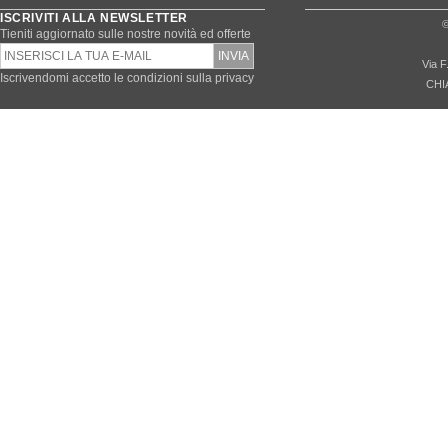
ISCRIVITI ALLA NEWSLETTER
©
Tieniti aggiornato sulle nostre novità ed offerte
Via F
Iscrivendomi accetto le condizioni sulla privacy
CHI