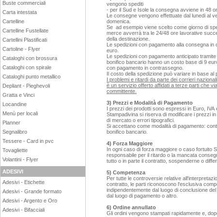
Buste commerciali
vengono spediti
- per il Sud e Isole la consegna avviene in 48 
Carta intestata
Le consegne vengono effettuate dal lunedi al ve
Cartelline
domenica.
Se ad esempio viene scelto come giorno di sped
Cartelline Fustellate
merce avverrà tra le 24/48 ore lavorative succ
della destinazione.
Cartellini Plastificati
Le spedizioni con pagamento alla consegna in
Cartoline - Flyer
euro.
Le spedizioni con pagamento anticipato tramite 
Cataloghi con brossura
bonifico bancario hanno un costo base di 9 euro
Cataloghi con spirale
con pagamento in contrassegno.
Il costo della spedizione può variare in base al
Cataloghi punto metallico
I problemi e ritardi da parte dei corrieri naziona
è un servizio offerto affidati a terze parti che v
Depliant - Pieghevoli
committente.
Gratta e Vinci
3) Prezzi e Modalità di Pagamento
Locandine
I prezzi dei prodotti sono espressi in Euro, IVA
Menù per locali
Stampadivina si riserva di modificare i prezzi i
di mercato o errori tipografici.
Planner
Si accettano come modalità di pagamento: contan
Segnalibro
bonifico bancario.
Tessere - Card in pvc
4) Forza Maggiore
In ogni caso di forza maggiore o caso fortuito
Tovagliette
responsabile per il ritardo o la mancata consegna
Volantini - Flyer
tutto o in parte il contratto, sospenderne o diffe
ADESIVI
5) Competenza
Per tutte le controversie relative all'interpreta
Adesivi - Etichette
contratto, le parti riconoscono l'esclusiva com
indipendentemente dal luogo di conclusione del c
Adesivi - Grande formato
dal luogo di pagamento o altro.
Adesivi - Argento e Oro
6) Ordine annullato
Adesivi - Bifacciali
Gli ordini vengono stampati rapidamente e, dopo 