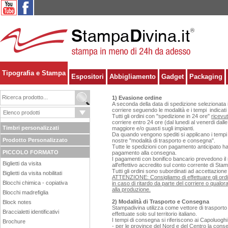
Tipografia e Stampa
Espositori
Abbigliamento
Gadget
Packaging
1) Evasione ordine
A seconda della data di spedizione selezionata 
corriere seguendo le modalità e i tempi indicati 
Tutti gli ordini con "spedizione in 24 ore"
ricevut
corriere entro 24 ore (dal lunedi al venerdi dall
Timbri personalizzati
maggiore e/o guasti sugli impianti.
Da quando vengono spediti si applicano i tempi d
Prodotto Personalizzato
nostre "modalità di trasporto e consegna".
Tutte le spedizioni con pagamento anticipato h
PICCOLO FORMATO
pagamento alla consegna.
I pagamenti con bonifico bancario prevedono il r
Biglietti da visita
all'effettivo accredito sul conto corrente di Stam
Tutti gli ordini sono subordinati ad accettazione
Biglietti da visita nobilitati
ATTENZIONE: Consigliamo di effettuare gli ordin
Blocchi chimica - copiativa
in caso di ritardo da parte del corriere o qual
alla produzione.
Blocchi madrefiglia
2) Modalità di Trasporto e Consegna
Block notes
Stampadivina utilizza come vettore di traspor
Braccialetti identificativi
effettuate solo sul territorio italiano.
I tempi di consegna si riferiscono ai Capoluoghi
Brochure
- per le province del Nord e del Centro la con