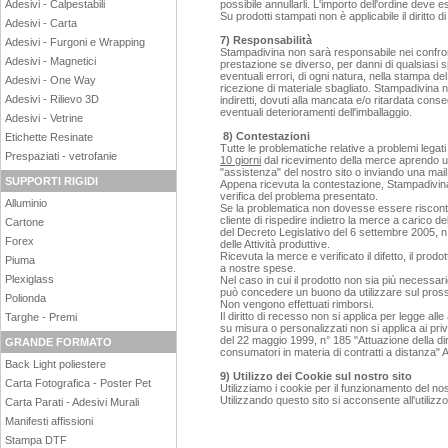
Adesivi - Calpestabili
possibile annullarli. L'importo dell'ordine dev
Su prodotti stampati non è applicabile il diritto d
Adesivi - Carta
7) Responsabilità
Adesivi - Furgoni e Wrapping
Stampadivina non sarà responsabile nei confront
Adesivi - Magnetici
prestazione se diverso, per danni di qualsiasi spe
eventuali errori, di ogni natura, nella stampa del f
Adesivi - One Way
ricezione di materiale sbagliato. Stampadivina n
Adesivi - Rilievo 3D
indiretti, dovuti alla mancata e/o ritardata cons
eventuali deterioramenti dell'imballaggio.
Adesivi - Vetrine
8) Contestazioni
Etichette Resinate
Tutte le problematiche relative a problemi legat
Prespaziati - vetrofanie
10 giorni
dal ricevimento della merce aprendo un
"assistenza" del nostro sito o inviando una ma
SUPPORTI RIGIDI
Appena ricevuta la contestazione, Stampadivi
verifica del problema presentato.
Alluminio
Se la problematica non dovesse essere riscontra
cliente di rispedire indietro la merce a carico 
Cartone
del Decreto Legislativo del 6 settembre 2005, 
Forex
delle Attività produttive.
Ricevuta la merce e verificato il difetto, il prod
Piuma
a nostre spese.
Plexiglass
Nel caso in cui il prodotto non sia più necessar
può concedere un buono da utilizzare sul pros
Polionda
Non vengono effettuati rimborsi.
Il diritto di recesso non si applica per legge all
Targhe - Premi
su misura o personalizzati non si applica ai pri
del 22 maggio 1999, n° 185 "Attuazione della dir
GRANDE FORMATO
consumatori in materia di contratti a distanza" Ar
Back Light poliestere
9) Utilizzo dei Cookie sul nostro sito
Carta Fotografica - Poster Pet
Utilizziamo i cookie per il funzionamento del nos
Utilizzando questo sito si acconsente all'utilizz
Carta Parati - Adesivi Murali
Manifesti affissioni
Stampa DTF