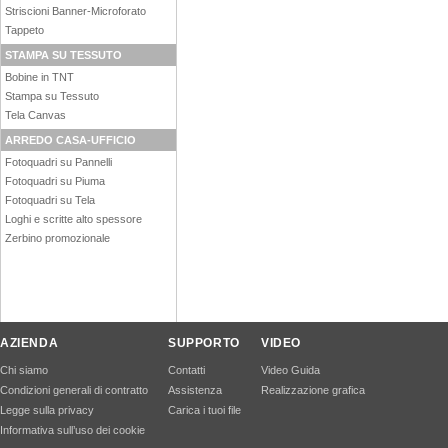
Striscioni Banner-Microforato
Tappeto
STAMPA SU TESSUTO
Bobine in TNT
Stampa su Tessuto
Tela Canvas
ARREDO CASA-UFFICIO
Fotoquadri su Pannelli
Fotoquadri su Piuma
Fotoquadri su Tela
Loghi e scritte alto spessore
Zerbino promozionale
AZIENDA
SUPPORTO
VIDEO
Chi siamo
Contatti
Video Guida
Condizioni generali di contratto
Assistenza
Realizzazione grafica
Legge sulla privacy
Carica i tuoi file
Informativa sull’uso dei cookie