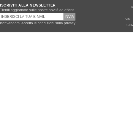
ISCRIVITI ALLA NEWSLETTER
©
Tieniti aggiornato sulle nostre novità ed offerte
Via F
Iscrivendomi accetto le condizioni sulla privacy
CHI