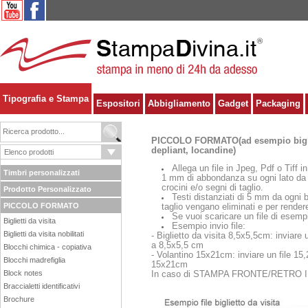
Tipografia e Stampa
Espositori
Abbigliamento
Gadget
Packaging
PICCOLO FORMATO(ad esempio bigliett
depliant, locandine)
Allega un file in Jpeg, Pdf o Tiff i
Timbri personalizzati
1 mm di abbondanza su ogni lato da d
crocini e/o segni di taglio.
Prodotto Personalizzato
Testi distanziati di 5 mm da ogni b
PICCOLO FORMATO
taglio vengano eliminati e per rendere
Se vuoi scaricare un file di esemp
Biglietti da visita
Esempio invio file:
Biglietti da visita nobilitati
- Biglietto da visita 8,5x5,5cm: inviare 
a 8,5x5,5 cm
Blocchi chimica - copiativa
- Volantino 15x21cm: inviare un file 15,
Blocchi madrefiglia
15x21cm
Block notes
In caso di STAMPA FRONTE/RETRO IDENT
Braccialetti identificativi
Brochure