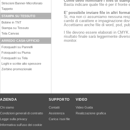
Come devo nominare i files di
Striscioni Banner-Microforato
Basta indicare quale file è per il fronte e
Tappeto
E’ possibile inviare file in altri forma
STAMPA SU TESSUTO
Si, ma non ci assumiamo nessuna respons
cambi di carattere e impaginazione dovu
Bobine in TNT
Accettiamo anche file di word, psd, pub
Stampa su Tessuto
I file devono essere elaborati in CMY
Tela Canvas
risultato finale sarà leggermente divers
monitor.
ARREDO CASA-UFFICIO
Fotoquadri su Pannelli
Fotoquadri su Piuma
Fotoquadri su Tela
Loghi e scritte alto spessore
Zerbino promozionale
AZIENDA
SUPPORTO
VIDEO
Chi siamo
Contatti
Video Guida
Condizioni generali di contratto
Assistenza
Realizzazione grafica
Legge sulla privacy
Carica i tuoi file
Informativa sull’uso dei cookie