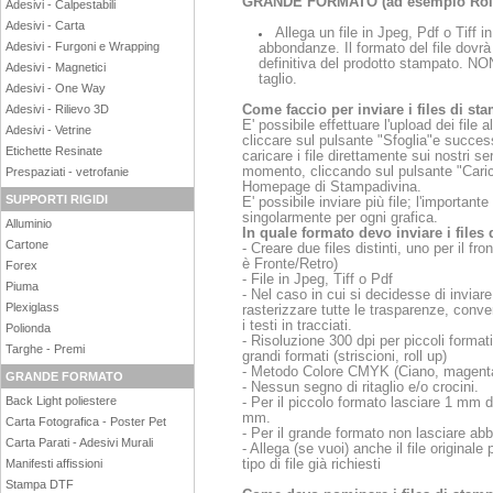
GRANDE FORMATO (ad esempio Roll up
Adesivi - Calpestabili
Adesivi - Carta
Allega un file in Jpeg, Pdf o Tiff
i
Adesivi - Furgoni e Wrapping
abbondanze. Il formato del file dovrà
definitiva del prodotto stampato. NON
Adesivi - Magnetici
taglio.
Adesivi - One Way
Come faccio per inviare i files di st
Adesivi - Rilievo 3D
E' possibile effettuare l'upload dei file 
Adesivi - Vetrine
cliccare sul pulsante "Sfoglia"e succe
Etichette Resinate
caricare i file direttamente sui nostri 
momento, cliccando sul pulsante "Carica 
Prespaziati - vetrofanie
Homepage di Stampadivina.
SUPPORTI RIGIDI
E' possibile inviare più file; l'importan
singolarmente per ogni grafica.
Alluminio
In quale formato devo inviare i file
Cartone
- Creare due files distinti, uno per il fr
è Fronte/Retro)
Forex
- File in Jpeg, Tiff o Pdf
Piuma
- Nel caso in cui si decidesse di inviare
Plexiglass
rasterizzare tutte le trasparenze, conver
i testi in tracciati.
Polionda
- Risoluzione 300 dpi per piccoli formati 
Targhe - Premi
grandi formati (striscioni, roll up)
- Metodo Colore CMYK (Ciano, magenta,
GRANDE FORMATO
- Nessun segno di ritaglio e/o crocini.
Back Light poliestere
- Per il piccolo formato lasciare 1 mm 
mm.
Carta Fotografica - Poster Pet
- Per il grande formato non lasciare a
Carta Parati - Adesivi Murali
- Allega (se vuoi) anche il file original
tipo di file già richiesti
Manifesti affissioni
Stampa DTF