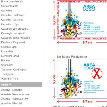
Buste commerciali
Carta intestata
Cartelline
Cartelline Fustellate
Cartellini Plastificati
Cartoline - Flyer
Cataloghi con brossura
Cataloghi con spirale
Cataloghi punto metallico
Depliant - Pieghevoli
Gratta e Vinci
Locandine
Menù per locali
Planner
Segnalibro
Tessere - Card in pvc
Tovagliette
Volantini - Flyer
ADESIVI
Adesivi - Etichette
Adesivi - Grande formato
Adesivi - Argento e Oro
Adesivi - Bifacciali