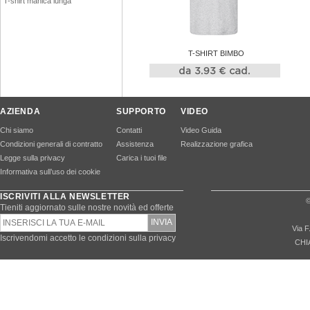
T-shirt manica lunga
T-SHIRT BIMBO
AZIENDA
SUPPORTO
VIDEO
Chi siamo
Contatti
Video Guida
Condizioni generali di contratto
Assistenza
Realizzazione grafica
Legge sulla privacy
Carica i tuoi file
Informativa sull’uso dei cookie
ISCRIVITI ALLA NEWSLETTER
©
Tieniti aggiornato sulle nostre novità ed offerte
Via F
Iscrivendomi accetto le condizioni sulla privacy
CHI