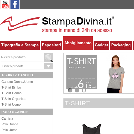
Abbigliamento
Tipografia e Stampa
Espositori
Gadget
Packaging
T-SHIRT e CANOTTE
Canotte Donna/Uomo
T-Shirt Bimbo
1
2
T-Shirt Donna
T-Shirt Organica
T-SHIRT
T-Shirt Uomo
POLO e CAMICIE
Camicia
Polo Donna
Polo Uomo