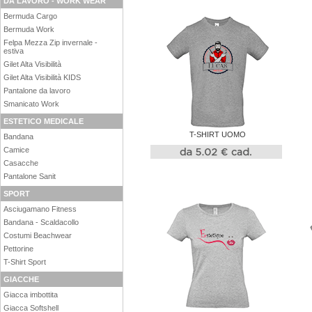
DA LAVORO - WORK WEAR
Bermuda Cargo
Bermuda Work
Felpa Mezza Zip invernale -
estiva
Gilet Alta Visibilità
Gilet Alta Visibilità KIDS
Pantalone da lavoro
Smanicato Work
ESTETICO MEDICALE
T-SHIRT UOMO
Bandana
Camice
Casacche
Pantalone Sanit
SPORT
Asciugamano Fitness
Bandana - Scaldacollo
Costumi Beachwear
Pettorine
T-Shirt Sport
GIACCHE
Giacca imbottita
Giacca Softshell