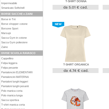
T-SHIRT DONNA
Impermeabile
Smanicato Softshell
BORSE SACCHE e ZAINI
Borse in Tnt
Borse shopper cotone
Borsone Sport
Marsupi
Sacca Gym in cotone
Sacca Gym poliestere
Zaino
DIVISE SCUOLA RAVASCO
Cappellino
Felpa leggera
T-SHIRT ORGANICA
Felpa pesante
Pantaloncini ELEMENTARI
Pantaloncini MATERNA
Pantaloni lunghi leggeri
Pantaloni lunghi pesanti
Polo manica corta
Polo manica lunga
Sacca sportiva
T-shirt manica corta