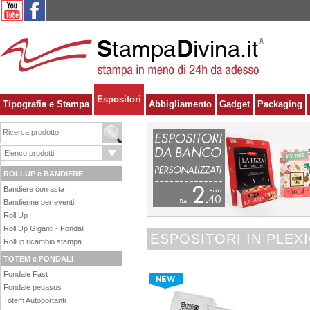
Espositori
Tipografia e Stampa
Abbigliamento
Gadget
Packaging
ROLLUP e BANDIERE
Bandiere con asta
Bandierine per eventi
Roll Up
Roll Up Giganti - Fondali
ESPOSITORI IN PLEX
Rollup ricambio stampa
TOTEM e FONDALI
Fondale Fast
Fondale pegasus
Totem Autoportanti