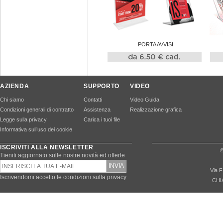
PORTA AVVISI
AZIENDA
SUPPORTO
VIDEO
Chi siamo
Contatti
Video Guida
Condizioni generali di contratto
Assistenza
Realizzazione grafica
Legge sulla privacy
Carica i tuoi file
Informativa sull’uso dei cookie
ISCRIVITI ALLA NEWSLETTER
©
Tieniti aggiornato sulle nostre novità ed offerte
Via F
Iscrivendomi accetto le condizioni sulla privacy
CHI