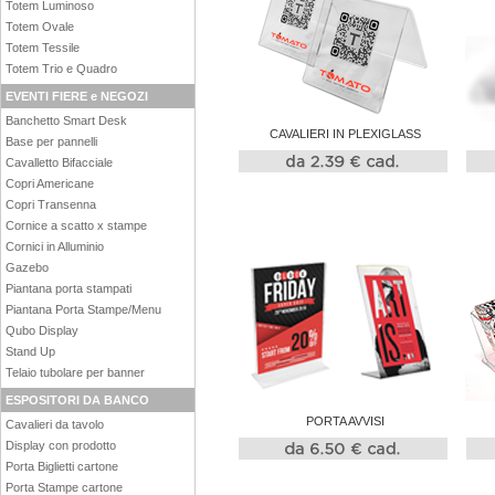
Totem Luminoso
Totem Ovale
Totem Tessile
Totem Trio e Quadro
EVENTI FIERE e NEGOZI
Banchetto Smart Desk
CAVALIERI IN PLEXIGLASS
Base per pannelli
Cavalletto Bifacciale
Copri Americane
Copri Transenna
Cornice a scatto x stampe
Cornici in Alluminio
Gazebo
Piantana porta stampati
Piantana Porta Stampe/Menu
Qubo Display
Stand Up
Telaio tubolare per banner
ESPOSITORI DA BANCO
PORTA AVVISI
Cavalieri da tavolo
Display con prodotto
Porta Biglietti cartone
Porta Stampe cartone