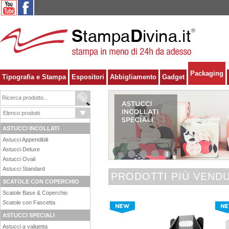
Packaging
Tipografia e Stampa
Espositori
Abbigliamento
Gadget
ASTUCCI INCOLLATI
Astucci Appendibili
Astucci Deluxe
1
2
3
4
Astucci Ovali
Astucci Standard
PRODOTTI PIÙ VENDU
SCATOLE CON COPERCHIO
Scatole Base & Coperchio
Scatole con Fascetta
ASTUCCI SPECIALI
Astucci a valigetta