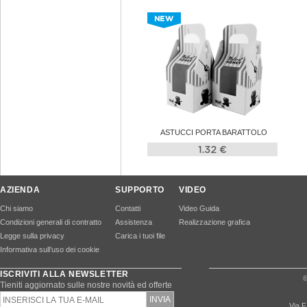
ASTUCCI PORTA BARATTOLO
AZIENDA
SUPPORTO
VIDEO
Chi siamo
Contatti
Video Guida
Condizioni generali di contratto
Assistenza
Realizzazione grafica
Legge sulla privacy
Carica i tuoi file
Informativa sull’uso dei cookie
ISCRIVITI ALLA NEWSLETTER
©
Tieniti aggiornato sulle nostre novità ed offerte
Via F