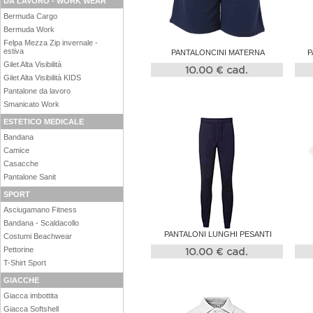
DA LAVORO - WORK WEAR
Bermuda Cargo
Bermuda Work
Felpa Mezza Zip invernale -
estiva
PANTALONCINI MATERNA
P
Gilet Alta Visibilità
Gilet Alta Visibilità KIDS
Pantalone da lavoro
Smanicato Work
ESTETICO MEDICALE
Bandana
Camice
Casacche
Pantalone Sanit
SPORT
Asciugamano Fitness
Bandana - Scaldacollo
PANTALONI LUNGHI PESANTI
Costumi Beachwear
Pettorine
T-Shirt Sport
GIACCHE
Giacca imbottita
Giacca Softshell