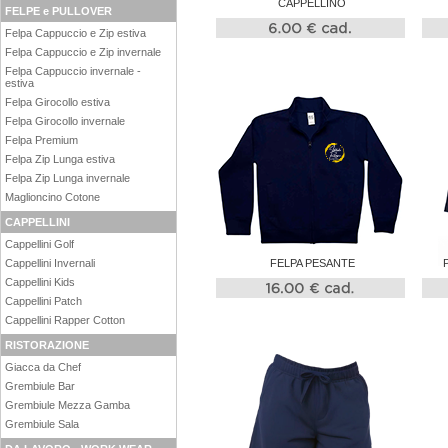
CAPPELLINO
FELPE e PULLOVER
Felpa Cappuccio e Zip estiva
Felpa Cappuccio e Zip invernale
Felpa Cappuccio invernale -
estiva
Felpa Girocollo estiva
Felpa Girocollo invernale
Felpa Premium
Felpa Zip Lunga estiva
Felpa Zip Lunga invernale
Maglioncino Cotone
CAPPELLINI
Cappellini Golf
Cappellini Invernali
FELPA PESANTE
Cappellini Kids
Cappellini Patch
Cappellini Rapper Cotton
RISTORAZIONE
Giacca da Chef
Grembiule Bar
Grembiule Mezza Gamba
Grembiule Sala