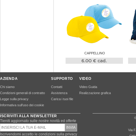
CAPPELLINO
AZIENDA
SUPPORTO
VIDEO
Chi siamo
Contatti
Video Guida
Condizioni generali di contratto
Assistenza
Realizzazione grafica
Legge sulla privacy
Carica i tuoi file
Informativa sull’uso dei cookie
ISCRIVITI ALLA NEWSLETTER
©
Tieniti aggiornato sulle nostre novità ed offerte
Via F
Iscrivendomi accetto le condizioni sulla privacy