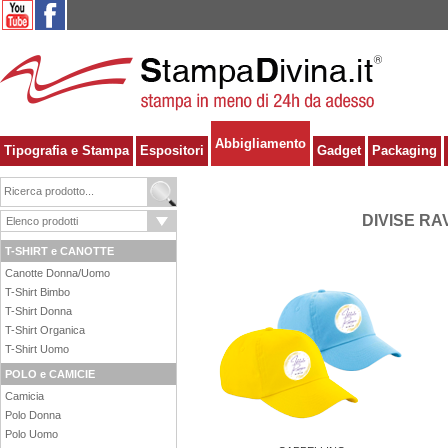
Abbigliamento
Tipografia e Stampa
Espositori
Gadget
Packaging
DIVISE R
T-SHIRT e CANOTTE
Canotte Donna/Uomo
T-Shirt Bimbo
T-Shirt Donna
T-Shirt Organica
T-Shirt Uomo
POLO e CAMICIE
Camicia
Polo Donna
Polo Uomo