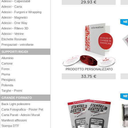
Adesivi - Calpestabili
Adesivi - Carta
Adesivi - Furgoni e Wrapping
Adesivi - Magnetici
Adesivi - One Way
Adesivi - Rilievo 3D
Adesivi - Vetrine
Etichette Resinate
Prespaziati - vetrofanie
SUPPORTI RIGIDI
Alluminio
Cartone
Forex
PRODOTTO PERSONALIZZATO
Piuma
Plexiglass
Polionda
Targhe - Premi
GRANDE FORMATO
Back Light poliestere
Carta Fotografica - Poster Pet
Carta Parati - Adesivi Murali
Manifesti affissioni
Stampa DTF