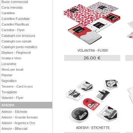
Buste commerciali
Carta intestata
Cartelline
Cartelline Fustellate
Cartellini Plastificati
Cartoline - Flyer
Cataloghi con brossura
Cataloghi con spirale
Cataloghi punto metallico
VOLANTINI - FLYER
Depliant - Pieghevoli
Gratta e Vinci
Locandine
Menù per locali
Planner
Segnalibro
Tessere - Card in pvc
Tovagliette
Volantini - Flyer
ADESIVI
Adesivi - Etichette
Adesivi - Grande formato
Adesivi - Argento e Oro
ADESIVI - ETICHETTE
Adesivi - Bifacciali