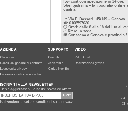
low cost con spedizione in 24 ore
.
Stampadivina – la tipografia online
qualità.
📍
Via F. Dassori 145/149 – Genova
☎
0108597020
⏱
Orari: dalle 8 alle 18 dal lun al ve
✅
Ritiro in sede
🚚
Consegna a Genova e provincia /
AZIENDA
SUPPORTO
VIDEO
Chi siamo
Contatti
Video Guida
Condizioni generali di contratto
Assistenza
Realizzazione grafica
Legge sulla privacy
Carica i tuoi file
Informativa sull’uso dei cookie
ISCRIVITI ALLA NEWSLETTER
©
Tieniti aggiornato sulle nostre novità ed offerte
Via F
Iscrivendomi accetto le condizioni sulla privacy
CHI