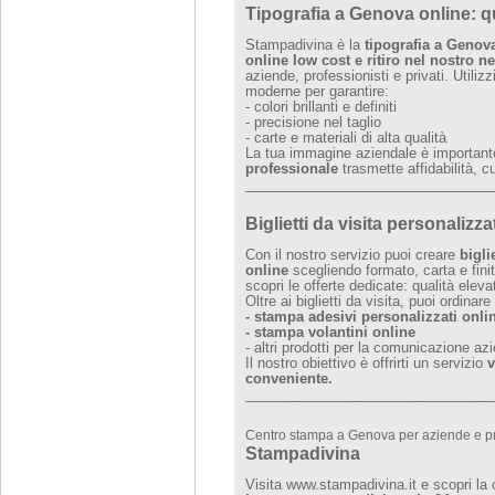
Tipografia a Genova online: q
Stampadivina è la
tipografia a Genov
online low cost e ritiro nel nostro 
aziende, professionisti e privati. Utili
moderne per garantire:
- colori brillanti e definiti
- precisione nel taglio
- carte e materiali di alta qualità
La tua immagine aziendale è importan
professionale
trasmette affidabilità, 
________________________________
Biglietti da visita personalizz
Con il nostro servizio puoi creare
bigli
online
scegliendo formato, carta e finit
scopri le offerte dedicate: qualità eleva
Oltre ai biglietti da visita, puoi ordinar
- stampa adesivi personalizzati onli
- stampa volantini online
- altri prodotti per la comunicazione az
Il nostro obiettivo è offrirti un servizio
v
conveniente.
________________________________
Centro stampa a Genova per aziende e pr
Stampadivina
Visita www.stampadivina.it e scopri la